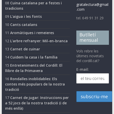
08
Cuina catalana per a festes i
gratalectura@gmail
tradicions
.com
09
L'aigua i les fonts
tel. 649 91 31 29
10
Cants catalans
11
Aromàtiques i remeieres
Butlletí
mensual
12
L'arbre refranyer: Mil-en-branca
13
Carnet de cuinar
Vols rebre les
últimes novetats
14
Cuidem la casa i la família
del cordill.cat?
15
Entreteniments del Cordill: El
E-mail:
llibre de la Primavera
16
Rondalles inoblidables: Els
contes més populars de la nostra
tradició
17
Carnet de jugar: Instruccions per
a 52 jocs de la nostra tradició (i de
més enllà)