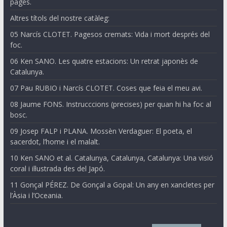
pagès.
Altres títols del nostre catàleg:
05 Narcís CLOTET. Pagesos cremats: Vida i mort després del
foc.
06 Ken SANO. Les quatre estacions: Un retrat japonès de
Catalunya.
07 Pau RUBIO i Narcís CLOTET. Coses que feia el meu avi.
08 Jaume FONS. Instrucccions (precises) per quan hi ha foc al
bosc.
09 Josep FALP i PLANA. Mossèn Verdaguer: El poeta, el
sacerdot, l’home i el malalt.
10 Ken SANO et al. Catalunya, Catalunya, Catalunya: Una visió
coral i il·lustrada des del Japó.
11 Gonçal PÉREZ. De Gonçal a Gopal: Un any en xancletes per
l’Àsia i l’Oceania.