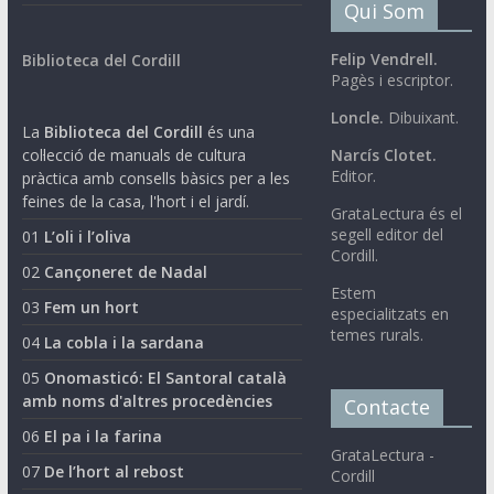
Qui Som
Felip Vendrell.
Biblioteca del Cordill
Pagès i escriptor.
Loncle.
Dibuixant.
La
Biblioteca del Cordill
és una
col·lecció de manuals de cultura
Narcís Clotet.
Editor.
pràctica amb consells bàsics per a les
feines de la casa, l'hort i el jardí.
GrataLectura és el
segell editor del
01
L’oli i l’oliva
Cordill.
02
Cançoneret de Nadal
Estem
03
Fem un hort
especialitzats en
temes rurals.
04
La cobla i la sardana
05
Onomasticó: El Santoral català
amb noms d'altres procedències
Contacte
06
El pa i la farina
GrataLectura -
07
De l’hort al rebost
Cordill