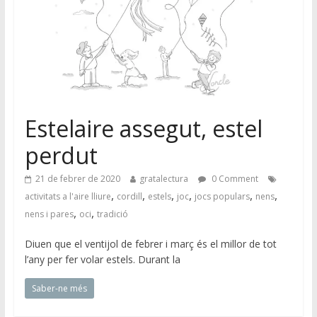
Estelaire assegut, estel
perdut
21 de febrer de 2020
gratalectura
0 Comment
,
,
,
,
,
,
activitats a l'aire lliure
cordill
estels
joc
jocs populars
nens
,
,
nens i pares
oci
tradició
Diuen que el ventijol de febrer i març és el millor de tot
l’any per fer volar estels. Durant la
Saber-ne més