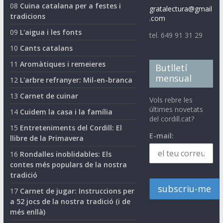
08
Cuina catalana per a festes i
gratalectura@gmail
tradicions
.com
09
L'aigua i les fonts
tel. 649 91 31 29
10
Cants catalans
11
Aromàtiques i remeieres
Butlletí
mensual
12
L'arbre refranyer: Mil-en-branca
13
Carnet de cuinar
Vols rebre les
últimes novetats
14
Cuidem la casa i la família
del cordill.cat?
15
Entreteniments del Cordill: El
E-mail:
llibre de la Primavera
16
Rondalles inoblidables: Els
contes més populars de la nostra
tradició
17
Carnet de jugar: Instruccions per
a 52 jocs de la nostra tradició (i de
més enllà)