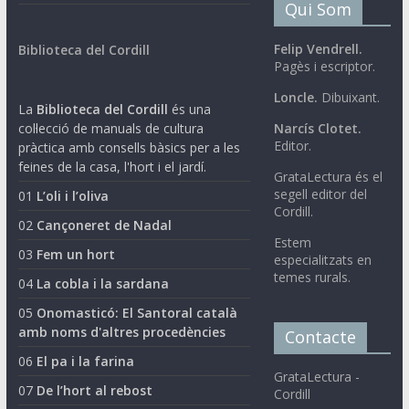
Qui Som
Felip Vendrell.
Biblioteca del Cordill
Pagès i escriptor.
Loncle.
Dibuixant.
La
Biblioteca del Cordill
és una
col·lecció de manuals de cultura
Narcís Clotet.
Editor.
pràctica amb consells bàsics per a les
feines de la casa, l'hort i el jardí.
GrataLectura és el
segell editor del
01
L’oli i l’oliva
Cordill.
02
Cançoneret de Nadal
Estem
03
Fem un hort
especialitzats en
temes rurals.
04
La cobla i la sardana
05
Onomasticó: El Santoral català
amb noms d'altres procedències
Contacte
06
El pa i la farina
GrataLectura -
07
De l’hort al rebost
Cordill