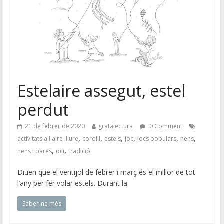
Estelaire assegut, estel
perdut
21 de febrer de 2020
gratalectura
0 Comment
,
,
,
,
,
,
activitats a l'aire lliure
cordill
estels
joc
jocs populars
nens
,
,
nens i pares
oci
tradició
Diuen que el ventijol de febrer i març és el millor de tot
l’any per fer volar estels. Durant la
Saber-ne més