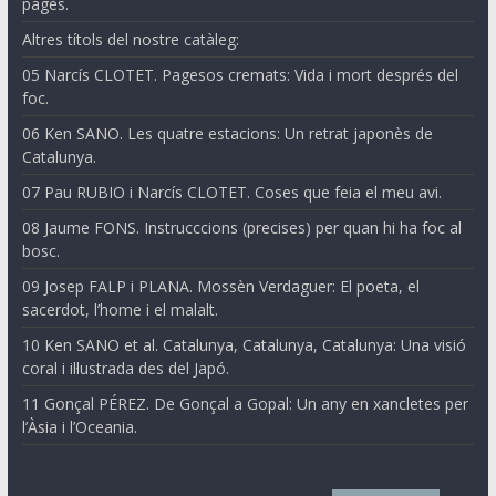
pagès.
Altres títols del nostre catàleg:
05 Narcís CLOTET. Pagesos cremats: Vida i mort després del
foc.
06 Ken SANO. Les quatre estacions: Un retrat japonès de
Catalunya.
07 Pau RUBIO i Narcís CLOTET. Coses que feia el meu avi.
08 Jaume FONS. Instrucccions (precises) per quan hi ha foc al
bosc.
09 Josep FALP i PLANA. Mossèn Verdaguer: El poeta, el
sacerdot, l’home i el malalt.
10 Ken SANO et al. Catalunya, Catalunya, Catalunya: Una visió
coral i il·lustrada des del Japó.
11 Gonçal PÉREZ. De Gonçal a Gopal: Un any en xancletes per
l’Àsia i l’Oceania.