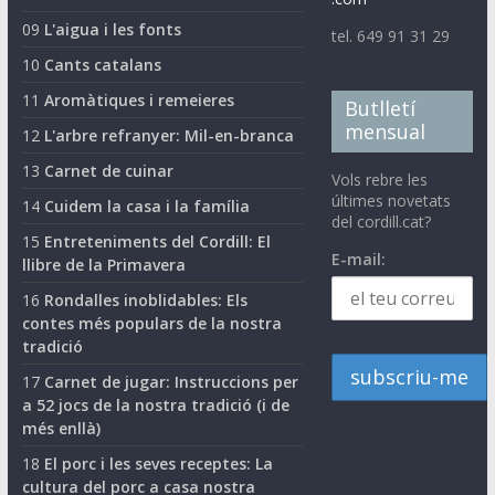
09
L'aigua i les fonts
tel. 649 91 31 29
10
Cants catalans
11
Aromàtiques i remeieres
Butlletí
mensual
12
L'arbre refranyer: Mil-en-branca
13
Carnet de cuinar
Vols rebre les
últimes novetats
14
Cuidem la casa i la família
del cordill.cat?
15
Entreteniments del Cordill: El
E-mail:
llibre de la Primavera
16
Rondalles inoblidables: Els
contes més populars de la nostra
tradició
17
Carnet de jugar: Instruccions per
a 52 jocs de la nostra tradició (i de
més enllà)
18
El porc i les seves receptes: La
cultura del porc a casa nostra