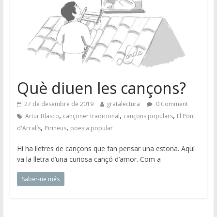
Què diuen les cançons?
27 de desembre de 2019
gratalectura
0 Comment
,
,
,
Artur Blasco
cançoner tradicional
cançons populars
El Pont
,
,
d'Arcalís
Pirineus
poesia popular
Hi ha lletres de cançons que fan pensar una estona. Aquí
va la lletra d’una curiosa cançó d’amor. Com a
Saber-ne més