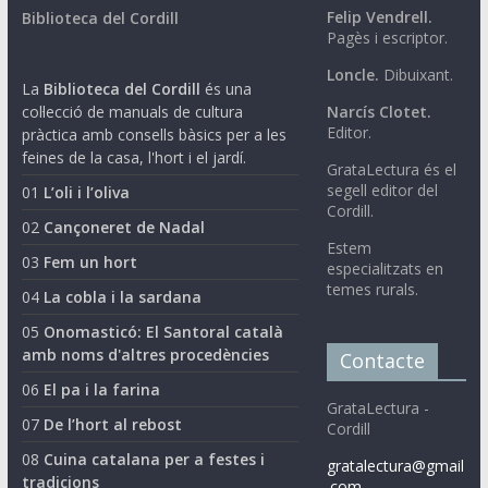
Felip Vendrell.
Biblioteca del Cordill
Pagès i escriptor.
Loncle.
Dibuixant.
La
Biblioteca del Cordill
és una
col·lecció de manuals de cultura
Narcís Clotet.
Editor.
pràctica amb consells bàsics per a les
feines de la casa, l'hort i el jardí.
GrataLectura és el
segell editor del
01
L’oli i l’oliva
Cordill.
02
Cançoneret de Nadal
Estem
03
Fem un hort
especialitzats en
temes rurals.
04
La cobla i la sardana
05
Onomasticó: El Santoral català
amb noms d'altres procedències
Contacte
06
El pa i la farina
GrataLectura -
07
De l’hort al rebost
Cordill
08
Cuina catalana per a festes i
gratalectura@gmail
tradicions
.com