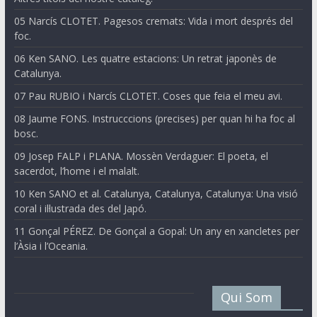
05 Narcís CLOTET. Pagesos cremats: Vida i mort després del
foc.
06 Ken SANO. Les quatre estacions: Un retrat japonès de
Catalunya.
07 Pau RUBIO i Narcís CLOTET. Coses que feia el meu avi.
08 Jaume FONS. Instrucccions (precises) per quan hi ha foc al
bosc.
09 Josep FALP i PLANA. Mossèn Verdaguer: El poeta, el
sacerdot, l’home i el malalt.
10 Ken SANO et al. Catalunya, Catalunya, Catalunya: Una visió
coral i il·lustrada des del Japó.
11 Gonçal PÉREZ. De Gonçal a Gopal: Un any en xancletes per
l’Àsia i l’Oceania.
Qui Som