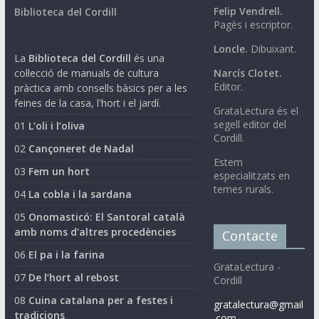
Felip Vendrell.
Biblioteca del Cordill
Pagès i escriptor.
Loncle.
Dibuixant.
La
Biblioteca del Cordill
és una
col·lecció de manuals de cultura
Narcís Clotet.
Editor.
pràctica amb consells bàsics per a les
feines de la casa, l'hort i el jardí.
GrataLectura és el
segell editor del
01
L’oli i l’oliva
Cordill.
02
Cançoneret de Nadal
Estem
03
Fem un hort
especialitzats en
temes rurals.
04
La cobla i la sardana
05
Onomasticó: El Santoral català
amb noms d'altres procedències
Contacte
06
El pa i la farina
GrataLectura -
07
De l’hort al rebost
Cordill
08
Cuina catalana per a festes i
gratalectura@gmail
tradicions
.com