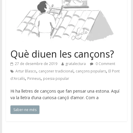
Què diuen les cançons?
27 de desembre de 2019
gratalectura
0 Comment
,
,
,
Artur Blasco
cançoner tradicional
cançons populars
El Pont
,
,
d'Arcalís
Pirineus
poesia popular
Hi ha lletres de cançons que fan pensar una estona. Aquí
va la lletra d’una curiosa cançó d’amor. Com a
Saber-ne més