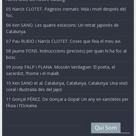
05 Narcís CLOTET. Pagesos cremats: Vida i mort després del
foc.
06 Ken SANO. Les quatre estacions: Un retrat japonès de
Catalunya.
07 Pau RUBIO i Narcís CLOTET. Coses que feia el meu avi.
08 Jaume FONS. Instrucccions (precises) per quan hi ha foc al
bosc.
09 Josep FALP i PLANA. Mossèn Verdaguer: El poeta, el
sacerdot, l’home i el malalt.
10 Ken SANO et al. Catalunya, Catalunya, Catalunya: Una visió
coral i il·lustrada des del Japó.
11 Gonçal PÉREZ. De Gonçal a Gopal: Un any en xancletes per
l’Àsia i l’Oceania.
Qui Som