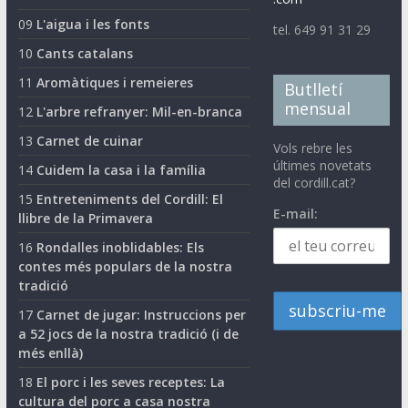
09
L'aigua i les fonts
tel. 649 91 31 29
10
Cants catalans
11
Aromàtiques i remeieres
Butlletí
mensual
12
L'arbre refranyer: Mil-en-branca
13
Carnet de cuinar
Vols rebre les
últimes novetats
14
Cuidem la casa i la família
del cordill.cat?
15
Entreteniments del Cordill: El
E-mail:
llibre de la Primavera
16
Rondalles inoblidables: Els
contes més populars de la nostra
tradició
17
Carnet de jugar: Instruccions per
a 52 jocs de la nostra tradició (i de
més enllà)
18
El porc i les seves receptes: La
cultura del porc a casa nostra