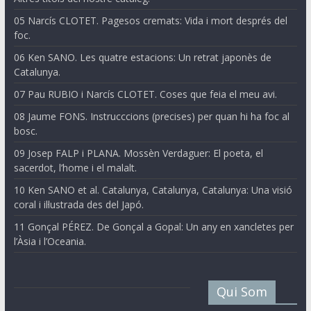
05 Narcís CLOTET. Pagesos cremats: Vida i mort després del
foc.
06 Ken SANO. Les quatre estacions: Un retrat japonès de
Catalunya.
07 Pau RUBIO i Narcís CLOTET. Coses que feia el meu avi.
08 Jaume FONS. Instrucccions (precises) per quan hi ha foc al
bosc.
09 Josep FALP i PLANA. Mossèn Verdaguer: El poeta, el
sacerdot, l’home i el malalt.
10 Ken SANO et al. Catalunya, Catalunya, Catalunya: Una visió
coral i il·lustrada des del Japó.
11 Gonçal PÉREZ. De Gonçal a Gopal: Un any en xancletes per
l’Àsia i l’Oceania.
Qui Som