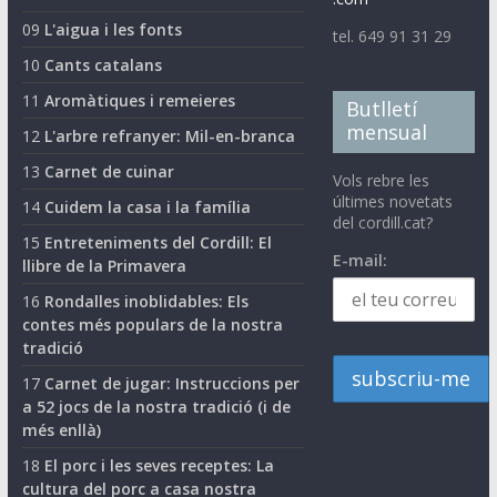
09
L'aigua i les fonts
tel. 649 91 31 29
10
Cants catalans
11
Aromàtiques i remeieres
Butlletí
mensual
12
L'arbre refranyer: Mil-en-branca
13
Carnet de cuinar
Vols rebre les
últimes novetats
14
Cuidem la casa i la família
del cordill.cat?
15
Entreteniments del Cordill: El
E-mail:
llibre de la Primavera
16
Rondalles inoblidables: Els
contes més populars de la nostra
tradició
17
Carnet de jugar: Instruccions per
a 52 jocs de la nostra tradició (i de
més enllà)
18
El porc i les seves receptes: La
cultura del porc a casa nostra