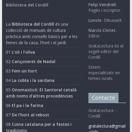
Felip Vendrell.
Biblioteca del Cordill
Pagès i escriptor.
Loncle.
Dibuixant.
La
Biblioteca del Cordill
és una
col·lecció de manuals de cultura
Narcís Clotet.
Editor.
pràctica amb consells bàsics per a les
feines de la casa, l'hort i el jardí.
GrataLectura és el
segell editor del
01
L’oli i l’oliva
Cordill.
02
Cançoneret de Nadal
Estem
03
Fem un hort
especialitzats en
temes rurals.
04
La cobla i la sardana
05
Onomasticó: El Santoral català
amb noms d'altres procedències
Contacte
06
El pa i la farina
GrataLectura -
07
De l’hort al rebost
Cordill
08
Cuina catalana per a festes i
gratalectura@gmail
tradicions
.com