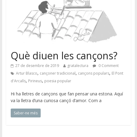
Què diuen les cançons?
27 de desembre de 2019
gratalectura
0 Comment
,
,
,
Artur Blasco
cançoner tradicional
cançons populars
El Pont
,
,
d'Arcalís
Pirineus
poesia popular
Hi ha lletres de cançons que fan pensar una estona. Aquí
va la lletra d’una curiosa cançó d’amor. Com a
Saber-ne més