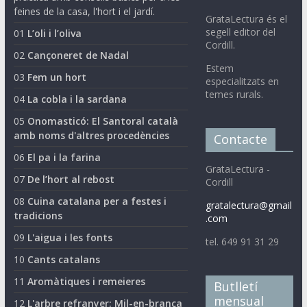
feines de la casa, l'hort i el jardí.
GrataLectura és el
segell editor del
01
L’oli i l’oliva
Cordill.
02
Cançoneret de Nadal
Estem
03
Fem un hort
especialitzats en
temes rurals.
04
La cobla i la sardana
05
Onomasticó: El Santoral català
amb noms d'altres procedències
Contacte
06
El pa i la farina
GrataLectura -
07
De l’hort al rebost
Cordill
08
Cuina catalana per a festes i
gratalectura@gmail
tradicions
.com
09
L'aigua i les fonts
tel. 649 91 31 29
10
Cants catalans
11
Aromàtiques i remeieres
Butlletí
mensual
12
L'arbre refranyer: Mil-en-branca