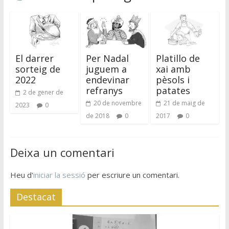
El darrer
Per Nadal
Platillo de
sorteig de
juguem a
xai amb
2022
endevinar
pèsols i
refranys
patates
2 de gener de
20 de novembre
21 de maig de
2023
0
de 2018
0
2017
0
Deixa un comentari
Heu d'
iniciar la sessió
per escriure un comentari.
Destacat