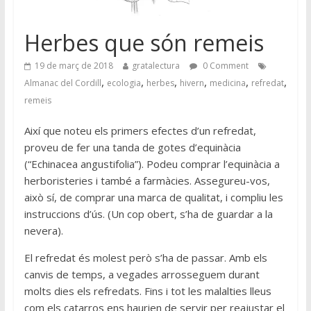
Herbes que són remeis
19 de març de 2018
gratalectura
0 Comment
,
,
,
,
,
,
Almanac del Cordill
ecologia
herbes
hivern
medicina
refredat
remeis
Així que noteu els primers efectes d’un refredat,
proveu de fer una tanda de gotes d’equinàcia
(“Echinacea angustifolia”). Podeu comprar l’equinàcia a
herboristeries i també a farmàcies. Assegureu-vos,
això sí, de comprar una marca de qualitat, i compliu les
instruccions d’ús. (Un cop obert, s’ha de guardar a la
nevera).
El refredat és molest però s’ha de passar. Amb els
canvis de temps, a vegades arrosseguem durant
molts dies els refredats. Fins i tot les malalties lleus
com els catarros ens haurien de servir per reajustar el