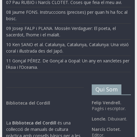
07 Pau RUBIO i Narcís CLOTET. Coses que feia el meu avi.
08 Jaume FONS. Instrucccions (precises) per quan hi ha foc al
bosc.
09 Josep FALP i PLANA. Mossèn Verdaguer: El poeta, el
sacerdot, l’home i el malalt.
10 Ken SANO et al. Catalunya, Catalunya, Catalunya: Una visió
coral i il·lustrada des del Japó.
11 Gonçal PÉREZ. De Gonçal a Gopal: Un any en xancletes per
l’Àsia i l’Oceania.
Qui Som
Felip Vendrell.
Biblioteca del Cordill
Pagès i escriptor.
Loncle.
Dibuixant.
La
Biblioteca del Cordill
és una
col·lecció de manuals de cultura
Narcís Clotet.
Editor.
pràctica amb consells bàsics per a les