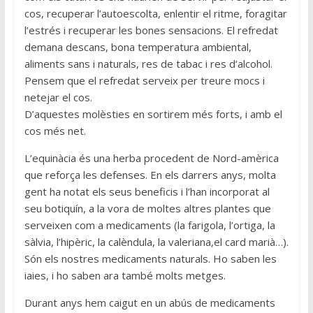
cos, recuperar l’autoescolta, enlentir el ritme, foragitar
l’estrés i recuperar les bones sensacions. El refredat
demana descans, bona temperatura ambiental,
aliments sans i naturals, res de tabac i res d’alcohol.
Pensem que el refredat serveix per treure mocs i
netejar el cos.
D’aquestes molèsties en sortirem més forts, i amb el
cos més net.
L’equinàcia és una herba procedent de Nord-amèrica
que reforça les defenses. En els darrers anys, molta
gent ha notat els seus beneficis i l’han incorporat al
seu botiquín, a la vora de moltes altres plantes que
serveixen com a medicaments (la farigola, l’ortiga, la
sàlvia, l’hipèric, la calèndula, la valeriana,el card marià…).
Són els nostres medicaments naturals. Ho saben les
iaies, i ho saben ara també molts metges.
Durant anys hem caigut en un abús de medicaments