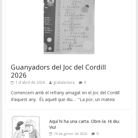
Guanyadors del Joc del Cordill
2026
1 d'abril de 2026
gratalectura
0
Comencem amb el refrany amagat en el Joc del Cordill
d’aquest any. És aquell que diu… “La por, un mateix
Aquí hi ha una carta. Obre-la. Hi diu:
Viu!
0
14 de gener de 2026