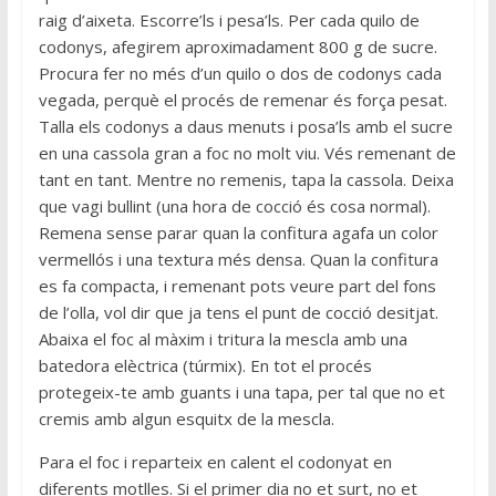
raig d’aixeta. Escorre’ls i pesa’ls. Per cada quilo de
codonys, afegirem aproximadament 800 g de sucre.
Procura fer no més d’un quilo o dos de codonys cada
vegada, perquè el procés de remenar és força pesat.
Talla els codonys a daus menuts i posa’ls amb el sucre
en una cassola gran a foc no molt viu. Vés remenant de
tant en tant. Mentre no remenis, tapa la cassola. Deixa
que vagi bullint (una hora de cocció és cosa normal).
Remena sense parar quan la confitura agafa un color
vermellós i una textura més densa. Quan la confitura
es fa compacta, i remenant pots veure part del fons
de l’olla, vol dir que ja tens el punt de cocció desitjat.
Abaixa el foc al màxim i tritura la mescla amb una
batedora elèctrica (túrmix). En tot el procés
protegeix-te amb guants i una tapa, per tal que no et
cremis amb algun esquitx de la mescla.
Para el foc i reparteix en calent el codonyat en
diferents motlles. Si el primer dia no et surt, no et