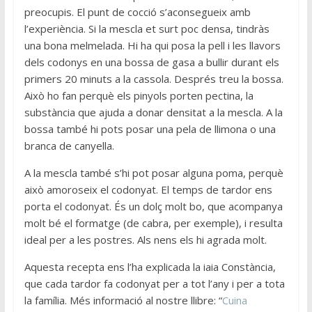
preocupis. El punt de cocció s’aconsegueix amb
l’experiència. Si la mescla et surt poc densa, tindràs
una bona melmelada. Hi ha qui posa la pell i les llavors
dels codonys en una bossa de gasa a bullir durant els
primers 20 minuts a la cassola. Després treu la bossa.
Això ho fan perquè els pinyols porten pectina, la
substància que ajuda a donar densitat a la mescla. A la
bossa també hi pots posar una pela de llimona o una
branca de canyella.
A la mescla també s’hi pot posar alguna poma, perquè
això amoroseix el codonyat. El temps de tardor ens
porta el codonyat. És un dolç molt bo, que acompanya
molt bé el formatge (de cabra, per exemple), i resulta
ideal per a les postres. Als nens els hi agrada molt.
Aquesta recepta ens l’ha explicada la iaia Constància,
que cada tardor fa codonyat per a tot l’any i per a tota
la família. Més informació al nostre llibre: “
Cuina