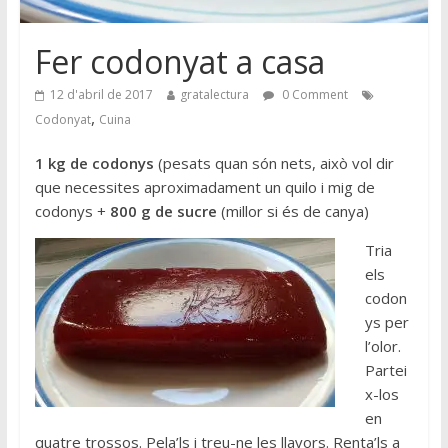
Fer codonyat a casa
12 d'abril de 2017
gratalectura
0 Comment
,
Codonyat
Cuina
1 kg de codonys
(pesats quan són nets, això vol dir
que necessites aproximadament un quilo i mig de
codonys +
800 g de sucre
(millor si és de canya)
Tria
els
codon
ys per
l’olor.
Partei
x-los
en
quatre trossos. Pela’ls i treu-ne les llavors. Renta’ls a