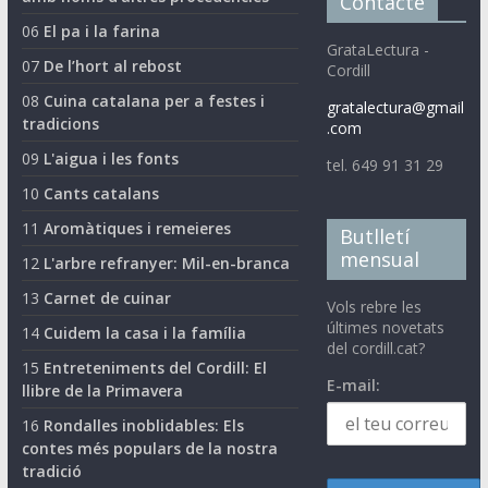
Contacte
06
El pa i la farina
GrataLectura -
07
De l’hort al rebost
Cordill
08
Cuina catalana per a festes i
gratalectura@gmail
tradicions
.com
09
L'aigua i les fonts
tel. 649 91 31 29
10
Cants catalans
11
Aromàtiques i remeieres
Butlletí
mensual
12
L'arbre refranyer: Mil-en-branca
13
Carnet de cuinar
Vols rebre les
últimes novetats
14
Cuidem la casa i la família
del cordill.cat?
15
Entreteniments del Cordill: El
E-mail:
llibre de la Primavera
16
Rondalles inoblidables: Els
contes més populars de la nostra
tradició