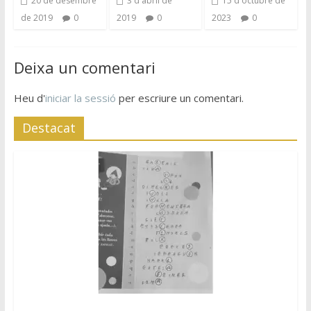
20 de desembre
3 d'abril de
15 d'octubre de
de 2019
0
2019
0
2023
0
Deixa un comentari
Heu d'
iniciar la sessió
per escriure un comentari.
Destacat