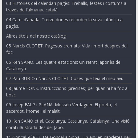
03 Històries del calendari pagès: Treballs, festes i costums a
través de l’almanac català.
04 Camí d'anada: Tretze dones recorden la seva infància a
pagès.
Altres títols del nostre catàleg:
05 Narcís CLOTET. Pagesos cremats: Vida i mort després del
foc.
06 Ken SANO. Les quatre estacions: Un retrat japonès de
Catalunya.
07 Pau RUBIO i Narcís CLOTET. Coses que feia el meu avi.
08 Jaume FONS. Instrucccions (precises) per quan hi ha foc al
bosc.
09 Josep FALP i PLANA. Mossèn Verdaguer: El poeta, el
sacerdot, l’home i el malalt.
10 Ken SANO et al. Catalunya, Catalunya, Catalunya: Una visió
coral i il·lustrada des del Japó.
11 Gonçal PÉREZ. De Gonçal a Gopal: Un any en xancletes per