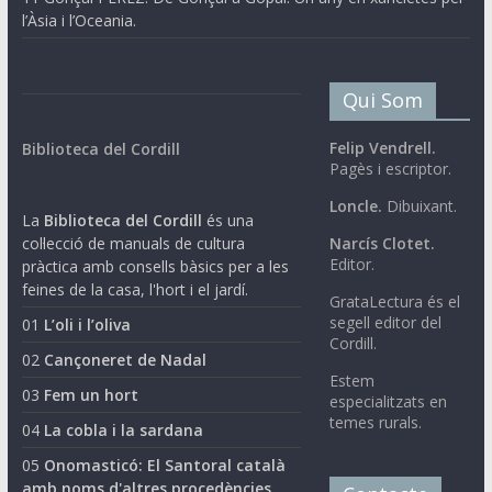
l’Àsia i l’Oceania.
Qui Som
Felip Vendrell.
Biblioteca del Cordill
Pagès i escriptor.
Loncle.
Dibuixant.
La
Biblioteca del Cordill
és una
col·lecció de manuals de cultura
Narcís Clotet.
Editor.
pràctica amb consells bàsics per a les
feines de la casa, l'hort i el jardí.
GrataLectura és el
segell editor del
01
L’oli i l’oliva
Cordill.
02
Cançoneret de Nadal
Estem
03
Fem un hort
especialitzats en
temes rurals.
04
La cobla i la sardana
05
Onomasticó: El Santoral català
amb noms d'altres procedències