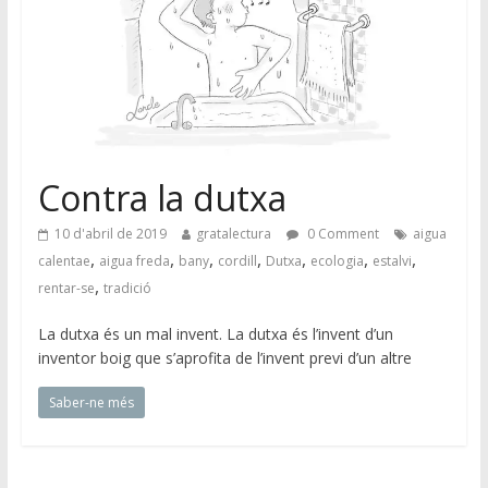
Contra la dutxa
10 d'abril de 2019
gratalectura
0 Comment
aigua
,
,
,
,
,
,
,
calentae
aigua freda
bany
cordill
Dutxa
ecologia
estalvi
,
rentar-se
tradició
La dutxa és un mal invent. La dutxa és l’invent d’un
inventor boig que s’aprofita de l’invent previ d’un altre
Saber-ne més