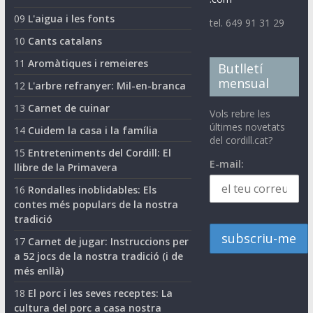
09
L'aigua i les fonts
tel. 649 91 31 29
10
Cants catalans
11
Aromàtiques i remeieres
Butlletí
mensual
12
L'arbre refranyer: Mil-en-branca
13
Carnet de cuinar
Vols rebre les
últimes novetats
14
Cuidem la casa i la família
del cordill.cat?
15
Entreteniments del Cordill: El
E-mail:
llibre de la Primavera
16
Rondalles inoblidables: Els
contes més populars de la nostra
tradició
17
Carnet de jugar: Instruccions per
a 52 jocs de la nostra tradició (i de
més enllà)
18
El porc i les seves receptes: La
cultura del porc a casa nostra