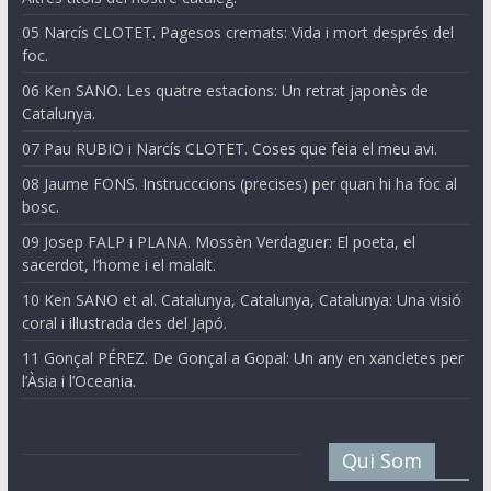
05 Narcís CLOTET. Pagesos cremats: Vida i mort després del
foc.
06 Ken SANO. Les quatre estacions: Un retrat japonès de
Catalunya.
07 Pau RUBIO i Narcís CLOTET. Coses que feia el meu avi.
08 Jaume FONS. Instrucccions (precises) per quan hi ha foc al
bosc.
09 Josep FALP i PLANA. Mossèn Verdaguer: El poeta, el
sacerdot, l’home i el malalt.
10 Ken SANO et al. Catalunya, Catalunya, Catalunya: Una visió
coral i il·lustrada des del Japó.
11 Gonçal PÉREZ. De Gonçal a Gopal: Un any en xancletes per
l’Àsia i l’Oceania.
Qui Som