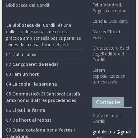
Felip Vendrell.
Biblioteca del Cordill
Pagès i escriptor.
Loncle.
Dibuixant.
La
Biblioteca del Cordill
és una
col·lecció de manuals de cultura
Narcís Clotet.
Editor.
pràctica amb consells bàsics per a les
feines de la casa, l'hort i el jardí.
GrataLectura és el
segell editor del
01
L’oli i l’oliva
Cordill.
02
Cançoneret de Nadal
Estem
03
Fem un hort
especialitzats en
temes rurals.
04
La cobla i la sardana
05
Onomasticó: El Santoral català
amb noms d'altres procedències
Contacte
06
El pa i la farina
GrataLectura -
07
De l’hort al rebost
Cordill
08
Cuina catalana per a festes i
gratalectura@gmail
tradicions
.com