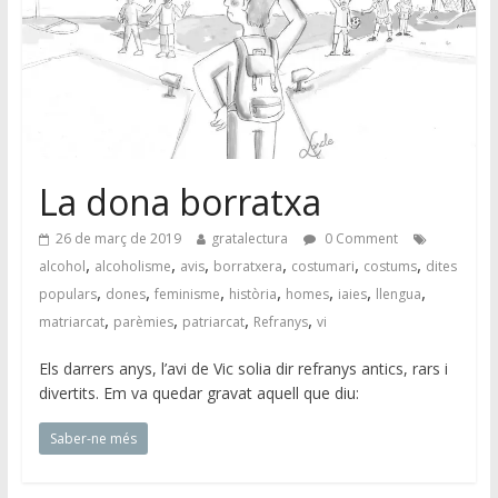
La dona borratxa
26 de març de 2019
gratalectura
0 Comment
,
,
,
,
,
,
alcohol
alcoholisme
avis
borratxera
costumari
costums
dites
,
,
,
,
,
,
,
populars
dones
feminisme
història
homes
iaies
llengua
,
,
,
,
matriarcat
parèmies
patriarcat
Refranys
vi
Els darrers anys, l’avi de Vic solia dir refranys antics, rars i
divertits. Em va quedar gravat aquell que diu:
Saber-ne més