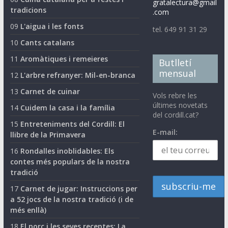
gratalectura@gmail
tradicions
.com
09
L'aigua i les fonts
tel. 649 91 31 29
10
Cants catalans
11
Aromàtiques i remeieres
Butlletí
mensual
12
L'arbre refranyer: Mil-en-branca
13
Carnet de cuinar
Vols rebre les
últimes novetats
14
Cuidem la casa i la família
del cordill.cat?
15
Entreteniments del Cordill: El
E-mail:
llibre de la Primavera
16
Rondalles inoblidables: Els
contes més populars de la nostra
tradició
17
Carnet de jugar: Instruccions per
a 52 jocs de la nostra tradició (i de
més enllà)
18
El porc i les seves receptes: La