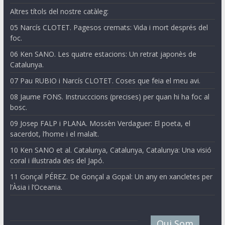
Altres títols del nostre catàleg:
05 Narcís CLOTET. Pagesos cremats: Vida i mort després del
foc.
06 Ken SANO. Les quatre estacions: Un retrat japonès de
Catalunya.
07 Pau RUBIO i Narcís CLOTET. Coses que feia el meu avi.
08 Jaume FONS. Instrucccions (precises) per quan hi ha foc al
bosc.
09 Josep FALP i PLANA. Mossèn Verdaguer: El poeta, el
sacerdot, l’home i el malalt.
10 Ken SANO et al. Catalunya, Catalunya, Catalunya: Una visió
coral i il·lustrada des del Japó.
11 Gonçal PÉREZ. De Gonçal a Gopal: Un any en xancletes per
l’Àsia i l’Oceania.
Qui Som