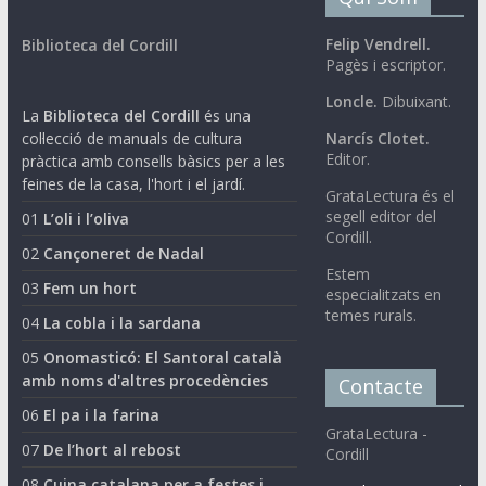
Felip Vendrell.
Biblioteca del Cordill
Pagès i escriptor.
Loncle.
Dibuixant.
La
Biblioteca del Cordill
és una
col·lecció de manuals de cultura
Narcís Clotet.
Editor.
pràctica amb consells bàsics per a les
feines de la casa, l'hort i el jardí.
GrataLectura és el
segell editor del
01
L’oli i l’oliva
Cordill.
02
Cançoneret de Nadal
Estem
03
Fem un hort
especialitzats en
temes rurals.
04
La cobla i la sardana
05
Onomasticó: El Santoral català
amb noms d'altres procedències
Contacte
06
El pa i la farina
GrataLectura -
07
De l’hort al rebost
Cordill
08
Cuina catalana per a festes i