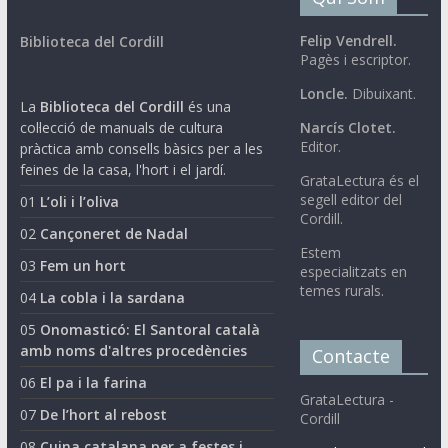
Felip Vendrell.
Biblioteca del Cordill
Pagès i escriptor.
Loncle.
Dibuixant.
La
Biblioteca del Cordill
és una
col·lecció de manuals de cultura
Narcís Clotet.
Editor.
pràctica amb consells bàsics per a les
feines de la casa, l'hort i el jardí.
GrataLectura és el
segell editor del
01
L’oli i l’oliva
Cordill.
02
Cançoneret de Nadal
Estem
03
Fem un hort
especialitzats en
temes rurals.
04
La cobla i la sardana
05
Onomasticó: El Santoral català
amb noms d'altres procedències
Contacte
06
El pa i la farina
GrataLectura -
07
De l’hort al rebost
Cordill
08
Cuina catalana per a festes i