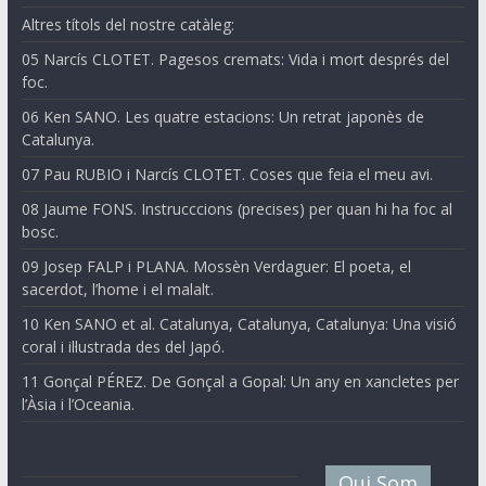
Altres títols del nostre catàleg:
05 Narcís CLOTET. Pagesos cremats: Vida i mort després del
foc.
06 Ken SANO. Les quatre estacions: Un retrat japonès de
Catalunya.
07 Pau RUBIO i Narcís CLOTET. Coses que feia el meu avi.
08 Jaume FONS. Instrucccions (precises) per quan hi ha foc al
bosc.
09 Josep FALP i PLANA. Mossèn Verdaguer: El poeta, el
sacerdot, l’home i el malalt.
10 Ken SANO et al. Catalunya, Catalunya, Catalunya: Una visió
coral i il·lustrada des del Japó.
11 Gonçal PÉREZ. De Gonçal a Gopal: Un any en xancletes per
l’Àsia i l’Oceania.
Qui Som