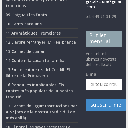
gratalectura@gmail
tradicions
.com
09
L'aigua i les fonts
tel. 649 91 31 29
10
Cants catalans
11
Aromàtiques i remeieres
Butlletí
mensual
12
L'arbre refranyer: Mil-en-branca
13
Carnet de cuinar
Vols rebre les
últimes novetats
14
Cuidem la casa i la família
del cordill.cat?
15
Entreteniments del Cordill: El
E-mail:
llibre de la Primavera
16
Rondalles inoblidables: Els
contes més populars de la nostra
tradició
17
Carnet de jugar: Instruccions per
a 52 jocs de la nostra tradició (i de
més enllà)
18
El porc i les seves receptes: La