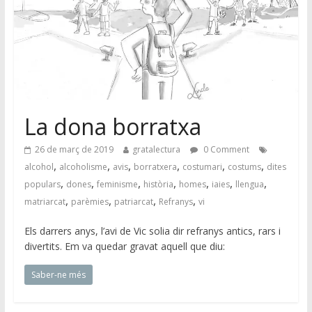
La dona borratxa
26 de març de 2019
gratalectura
0 Comment
,
,
,
,
,
,
alcohol
alcoholisme
avis
borratxera
costumari
costums
dites
,
,
,
,
,
,
,
populars
dones
feminisme
història
homes
iaies
llengua
,
,
,
,
matriarcat
parèmies
patriarcat
Refranys
vi
Els darrers anys, l’avi de Vic solia dir refranys antics, rars i
divertits. Em va quedar gravat aquell que diu:
Saber-ne més