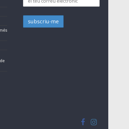
 més
 de