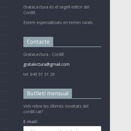
GrataLectura és el segell editor del
Cordill.
Estem especialitzats en temes rurals.
Contacte
GrataLectura - Cordill
gratalectura@gmail.com
tel. 649 91 31 29
Butlletí mensual
Vols rebre les últimes novetats del
cordill.cat?
E-mail: