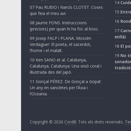
14
Cuide
07 Pau RUBIO i Narcís CLOTET. Coses
15
Entre
que feia el meu avi.
16
Ronda
08 Jaume FONS. Instrucccions
(precises) per quan hi ha foc al bosc.
17
Carne
enllà)
09 Josep FALP i PLANA. Mossèn
Verdaguer: El poeta, el sacerdot,
18
El po
l’home i el malalt.
19
No tr
10 Ken SANO et al. Catalunya,
sonador
Catalunya, Catalunya: Una visió coral i
tradició
il·lustrada des del Japó.
11 Gonçal PÉREZ. De Gonçal a Gopal:
Un any en xancletes per l’Àsia i
l’Oceania.
Copyright © 2026
Cordill
. Tots els drets reservats.
Ter