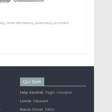
,
,
,
any
Home dels Nassos
parenòstics
pronòstics
Qui Som
Felip Vendrell.
Pagès i escriptor.
Loncle.
Dibuixant.
b
Narcís Clotet.
Editor.