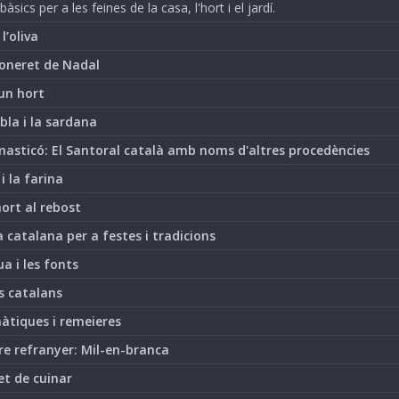
bàsics per a les feines de la casa, l'hort i el jardí.
i l’oliva
oneret de Nadal
un hort
bla i la sardana
asticó: El Santoral català amb noms d'altres procedències
 i la farina
hort al rebost
 catalana per a festes i tradicions
ua i les fonts
s catalans
àtiques i remeieres
re refranyer: Mil-en-branca
et de cuinar