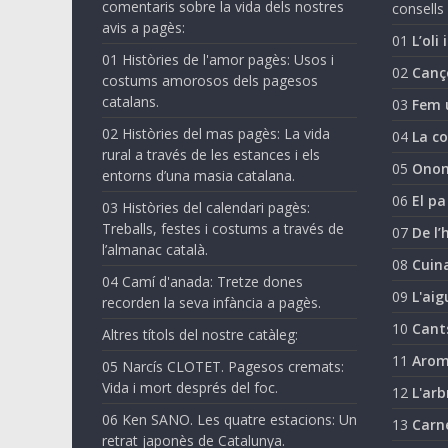
comentaris sobre la vida dels nostres
consells 
avis a pagès:
01
L’oli 
01 Històries de l'amor pagès: Usos i
02
Canç
costums amorosos dels pagesos
catalans.
03
Fem 
02 Històries del mas pagès: La vida
04
La co
rural a través de les estances i els
05
Onom
entorns d’una masia catalana.
06
El pa
03 Històries del calendari pagès:
Treballs, festes i costums a través de
07
De l’
l’almanac català.
08
Cuina
04 Camí d'anada: Tretze dones
09
L'aig
recorden la seva infància a pagès.
10
Cant
Altres títols del nostre catàleg:
11
Arom
05 Narcís CLOTET. Pagesos cremats:
Vida i mort després del foc.
12
L'arb
06 Ken SANO. Les quatre estacions: Un
13
Carn
retrat japonès de Catalunya.