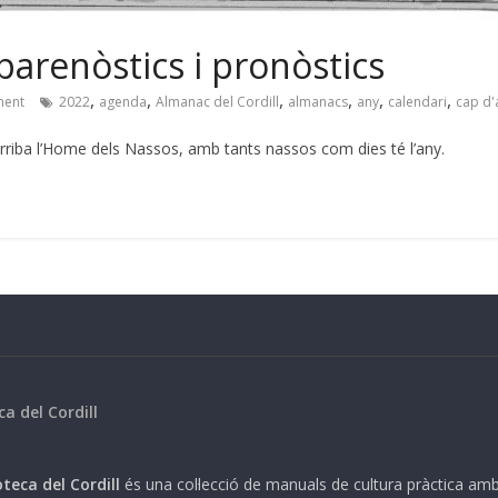
parenòstics i pronòstics
,
,
,
,
,
,
ent
2022
agenda
Almanac del Cordill
almanacs
any
calendari
cap d'
y arriba l’Home dels Nassos, amb tants nassos com dies té l’any.
ca del Cordill
teca del Cordill
és una col·lecció de manuals de cultura pràctica am