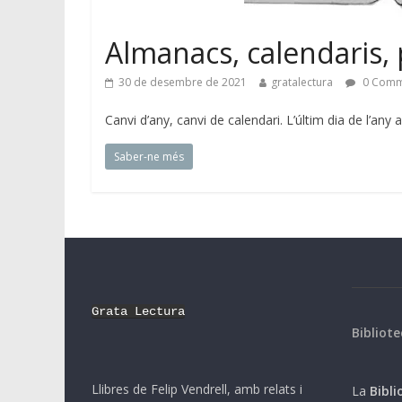
Almanacs, calendaris, 
30 de desembre de 2021
gratalectura
0 Comm
Canvi d’any, canvi de calendari. L’últim dia de l’an
Saber-ne més
Grata Lectura
Bibliote
Llibres de Felip Vendrell, amb relats i
La
Biblio