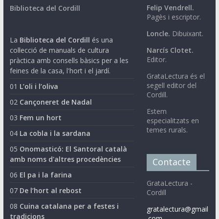
Felip Vendrell.
Biblioteca del Cordill
Pagès i escriptor.
Loncle.
Dibuixant.
La
Biblioteca del Cordill
és una
col·lecció de manuals de cultura
Narcís Clotet.
Editor.
pràctica amb consells bàsics per a les
feines de la casa, l'hort i el jardí.
GrataLectura és el
segell editor del
01
L’oli i l’oliva
Cordill.
02
Cançoneret de Nadal
Estem
03
Fem un hort
especialitzats en
temes rurals.
04
La cobla i la sardana
05
Onomasticó: El Santoral català
amb noms d'altres procedències
Contacte
06
El pa i la farina
GrataLectura -
07
De l’hort al rebost
Cordill
08
Cuina catalana per a festes i
gratalectura@gmail
tradicions
.com