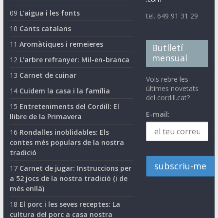
09
L'aigua i les fonts
tel. 649 91 31 29
10
Cants catalans
11
Aromàtiques i remeieres
Butlletí
mensual
12
L'arbre refranyer: Mil-en-branca
13
Carnet de cuinar
Vols rebre les
últimes novetats
14
Cuidem la casa i la família
del cordill.cat?
15
Entreteniments del Cordill: El
E-mail:
llibre de la Primavera
16
Rondalles inoblidables: Els
contes més populars de la nostra
tradició
17
Carnet de jugar: Instruccions per
a 52 jocs de la nostra tradició (i de
més enllà)
18
El porc i les seves receptes: La
cultura del porc a casa nostra