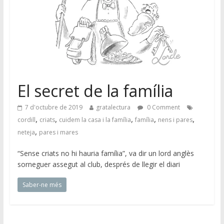
El secret de la família
7 d'octubre de 2019
gratalectura
0 Comment
,
,
,
,
,
cordill
criats
cuidem la casa i la família
família
nens i pares
,
neteja
pares i mares
“Sense criats no hi hauria família”, va dir un lord anglès
sorneguer assegut al club, després de llegir el diari
Saber-ne més