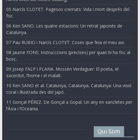
05 Narcís CLOTET. Pagesos cremats: Vida i mort després del
foc.
06 Ken SANO. Les quatre estacions: Un retrat japonès de
Catalunya.
07 Pau RUBIO i Narcís CLOTET. Coses que feia el meu avi.
08 Jaume FONS. Instrucccions (precises) per quan hi ha foc al
bosc.
09 Josep FALP i PLANA. Mossèn Verdaguer: El poeta, el
sacerdot, l’home i el malalt.
10 Ken SANO et al. Catalunya, Catalunya, Catalunya: Una visió
coral i il·lustrada des del Japó.
11 Gonçal PÉREZ. De Gonçal a Gopal: Un any en xancletes per
l’Àsia i l’Oceania.
Qui Som