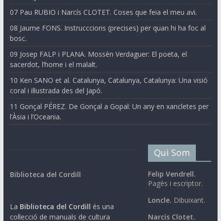
07 Pau RUBIO i Narcís CLOTET. Coses que feia el meu avi.
08 Jaume FONS. Instrucccions (precises) per quan hi ha foc al
bosc.
09 Josep FALP i PLANA. Mossèn Verdaguer: El poeta, el
sacerdot, l’home i el malalt.
10 Ken SANO et al. Catalunya, Catalunya, Catalunya: Una visió
coral i il·lustrada des del Japó.
11 Gonçal PÉREZ. De Gonçal a Gopal: Un any en xancletes per
l’Àsia i l’Oceania.
Qui Som
Felip Vendrell.
Biblioteca del Cordill
Pagès i escriptor.
Loncle.
Dibuixant.
La
Biblioteca del Cordill
és una
col·lecció de manuals de cultura
Narcís Clotet.