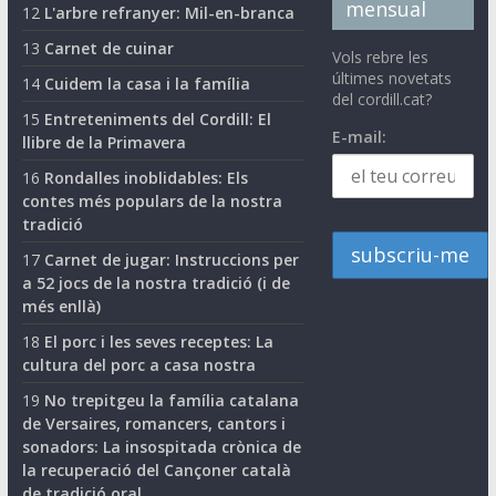
mensual
12
L'arbre refranyer: Mil-en-branca
13
Carnet de cuinar
Vols rebre les
últimes novetats
14
Cuidem la casa i la família
del cordill.cat?
15
Entreteniments del Cordill: El
E-mail:
llibre de la Primavera
16
Rondalles inoblidables: Els
contes més populars de la nostra
tradició
17
Carnet de jugar: Instruccions per
a 52 jocs de la nostra tradició (i de
més enllà)
18
El porc i les seves receptes: La
cultura del porc a casa nostra
19
No trepitgeu la família catalana
de Versaires, romancers, cantors i
sonadors: La insospitada crònica de
la recuperació del Cançoner català
de tradició oral