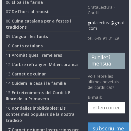
06
El pa i la farina
GrataLectura -
07
De l’hort al rebost
Cordill
08
Cuina catalana per a festes i
gratalectura@gmail
tradicions
.com
09
L'aigua i les fonts
tel. 649 91 31 29
10
Cants catalans
11
Aromàtiques i remeieres
Butlletí
mensual
12
L'arbre refranyer: Mil-en-branca
13
Carnet de cuinar
Vols rebre les
últimes novetats
14
Cuidem la casa i la família
del cordill.cat?
15
Entreteniments del Cordill: El
E-mail:
llibre de la Primavera
16
Rondalles inoblidables: Els
contes més populars de la nostra
tradició
17
Carnet de jugar: Instruccions per