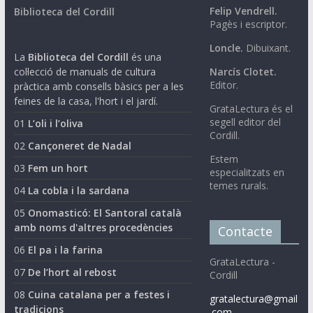
Felip Vendrell.
Biblioteca del Cordill
Pagès i escriptor.
Loncle.
Dibuixant.
La
Biblioteca del Cordill
és una
col·lecció de manuals de cultura
Narcís Clotet.
Editor.
pràctica amb consells bàsics per a les
feines de la casa, l'hort i el jardí.
GrataLectura és el
segell editor del
01
L’oli i l’oliva
Cordill.
02
Cançoneret de Nadal
Estem
03
Fem un hort
especialitzats en
temes rurals.
04
La cobla i la sardana
05
Onomasticó: El Santoral català
amb noms d'altres procedències
Contacte
06
El pa i la farina
GrataLectura -
07
De l’hort al rebost
Cordill
08
Cuina catalana per a festes i
gratalectura@gmail
tradicions
.com