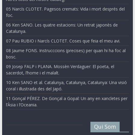
05 Narcís CLOTET. Pagesos cremats: Vida i mort després del
foc.
06 Ken SANO. Les quatre estacions: Un retrat japonès de
Catalunya.
07 Pau RUBIO i Narcís CLOTET. Coses que feia el meu avi.
08 Jaume FONS. Instrucccions (precises) per quan hi ha foc al
bosc.
09 Josep FALP i PLANA. Mossèn Verdaguer: El poeta, el
sacerdot, l’home i el malalt.
10 Ken SANO et al. Catalunya, Catalunya, Catalunya: Una visió
coral i il·lustrada des del Japó.
11 Gonçal PÉREZ. De Gonçal a Gopal: Un any en xancletes per
l’Àsia i l’Oceania.
Qui Som