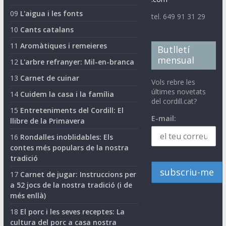
09
L'aigua i les fonts
tel. 649 91 31 29
10
Cants catalans
11
Aromàtiques i remeieres
Butlletí
mensual
12
L'arbre refranyer: Mil-en-branca
13
Carnet de cuinar
Vols rebre les
últimes novetats
14
Cuidem la casa i la família
del cordill.cat?
15
Entreteniments del Cordill: El
E-mail:
llibre de la Primavera
16
Rondalles inoblidables: Els
contes més populars de la nostra
tradició
17
Carnet de jugar: Instruccions per
a 52 jocs de la nostra tradició (i de
més enllà)
18
El porc i les seves receptes: La
cultura del porc a casa nostra