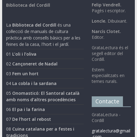
Felip Vendrell.
Biblioteca del Cordill
Pagès i escriptor.
Loncle.
Dibuixant.
La
Biblioteca del Cordill
és una
col·lecció de manuals de cultura
Narcís Clotet.
Editor.
pràctica amb consells bàsics per a les
feines de la casa, l'hort i el jardí.
GrataLectura és el
segell editor del
01
L’oli i l’oliva
Cordill.
02
Cançoneret de Nadal
Estem
03
Fem un hort
especialitzats en
temes rurals.
04
La cobla i la sardana
05
Onomasticó: El Santoral català
amb noms d'altres procedències
Contacte
06
El pa i la farina
GrataLectura -
07
De l’hort al rebost
Cordill
08
Cuina catalana per a festes i
gratalectura@gmail
tradicions
.com