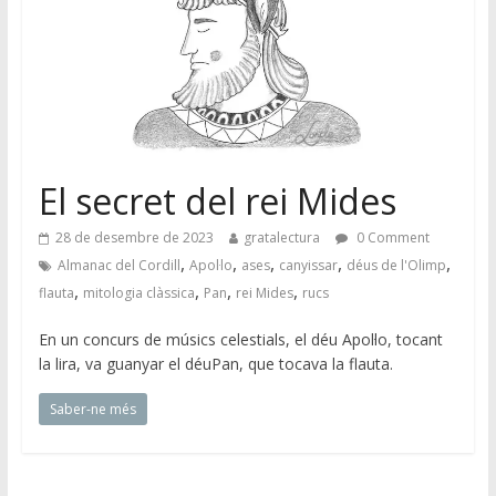
El secret del rei Mides
28 de desembre de 2023
gratalectura
0 Comment
,
,
,
,
,
Almanac del Cordill
Apol·lo
ases
canyissar
déus de l'Olimp
,
,
,
,
flauta
mitologia clàssica
Pan
rei Mides
rucs
En un concurs de músics celestials, el déu Apol·lo, tocant
la lira, va guanyar el déuPan, que tocava la flauta.
Saber-ne més