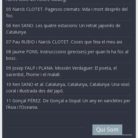
05 Narcís CLOTET. Pagesos cremats: Vida i mort després del
foc.
06 Ken SANO. Les quatre estacions: Un retrat japonès de
Catalunya.
07 Pau RUBIO i Narcís CLOTET. Coses que feia el meu avi.
08 Jaume FONS. Instrucccions (precises) per quan hi ha foc al
bosc.
09 Josep FALP i PLANA. Mossèn Verdaguer: El poeta, el
sacerdot, l’home i el malalt.
10 Ken SANO et al. Catalunya, Catalunya, Catalunya: Una visió
coral i il·lustrada des del Japó.
11 Gonçal PÉREZ. De Gonçal a Gopal: Un any en xancletes per
l’Àsia i l’Oceania.
Qui Som