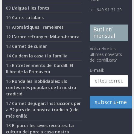
09
L'aigua i les fonts
tel. 649 91 31 29
10
Cants catalans
11
Aromàtiques i remeieres
Butlletí
mensual
12
L'arbre refranyer: Mil-en-branca
13
Carnet de cuinar
Vols rebre les
últimes novetats
14
Cuidem la casa i la família
del cordill.cat?
15
Entreteniments del Cordill: El
E-mail:
llibre de la Primavera
16
Rondalles inoblidables: Els
contes més populars de la nostra
tradició
17
Carnet de jugar: Instruccions per
a 52 jocs de la nostra tradició (i de
més enllà)
18
El porc i les seves receptes: La
cultura del porc a casa nostra