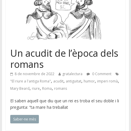
Un acudit de l’època dels
romans
8 de novembre de 2022
gratalectura
0 Comment
,
,
,
,
,
"El riure a l'antiga Roma"
acudit
antiguitat
humor
imperi romà
,
,
,
Mary Beard
riure
Roma
romans
El saben aquell que diu que un rei es troba el seu doble i li
pregunta: “ta mare ha treballat
Saber-ne més