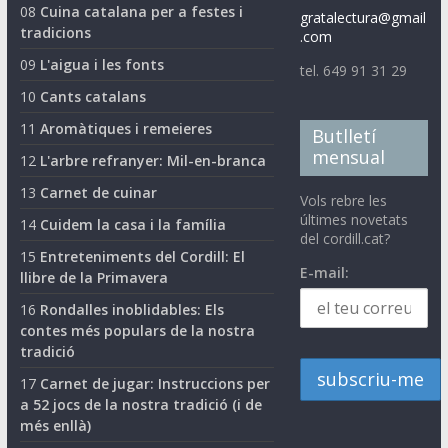
08
Cuina catalana per a festes i
gratalectura@gmail
tradicions
.com
09
L'aigua i les fonts
tel. 649 91 31 29
10
Cants catalans
11
Aromàtiques i remeieres
Butlletí
mensual
12
L'arbre refranyer: Mil-en-branca
13
Carnet de cuinar
Vols rebre les
últimes novetats
14
Cuidem la casa i la família
del cordill.cat?
15
Entreteniments del Cordill: El
E-mail:
llibre de la Primavera
16
Rondalles inoblidables: Els
contes més populars de la nostra
tradició
17
Carnet de jugar: Instruccions per
a 52 jocs de la nostra tradició (i de
més enllà)