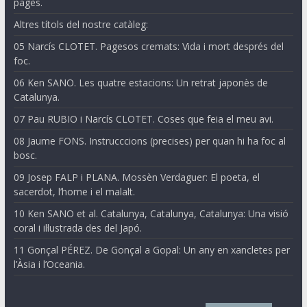
pagès.
Altres títols del nostre catàleg:
05 Narcís CLOTET. Pagesos cremats: Vida i mort després del
foc.
06 Ken SANO. Les quatre estacions: Un retrat japonès de
Catalunya.
07 Pau RUBIO i Narcís CLOTET. Coses que feia el meu avi.
08 Jaume FONS. Instrucccions (precises) per quan hi ha foc al
bosc.
09 Josep FALP i PLANA. Mossèn Verdaguer: El poeta, el
sacerdot, l’home i el malalt.
10 Ken SANO et al. Catalunya, Catalunya, Catalunya: Una visió
coral i il·lustrada des del Japó.
11 Gonçal PÉREZ. De Gonçal a Gopal: Un any en xancletes per
l’Àsia i l’Oceania.