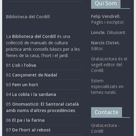
Qui Som
Felip Vendrell.
Biblioteca del Cordill
Pagès i escriptor.
Loncle.
Dibuixant.
La
Biblioteca del Cordill
és una
col·lecció de manuals de cultura
Narcís Clotet.
Editor.
pràctica amb consells bàsics per a les
feines de la casa, l'hort i el jardí.
GrataLectura és el
segell editor del
01
L’oli i l’oliva
Cordill.
02
Cançoneret de Nadal
Estem
03
Fem un hort
especialitzats en
temes rurals.
04
La cobla i la sardana
05
Onomasticó: El Santoral català
amb noms d'altres procedències
Contacte
06
El pa i la farina
GrataLectura -
07
De l’hort al rebost
Cordill