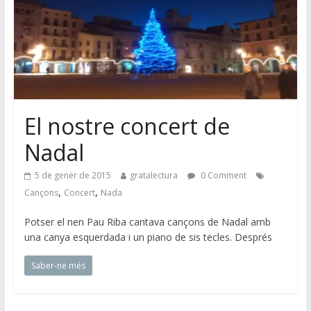
El nostre concert de
Nadal
5 de gener de 2015
gratalectura
0 Comment
,
,
Cançons
Concert
Nada
Potser el nen Pau Riba cantava cançons de Nadal amb
una canya esquerdada i un piano de sis tecles. Després
Saber-ne més