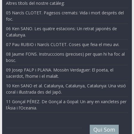
Altres títols del nostre catàleg:
05 Narcís CLOTET. Pagesos cremats: Vida i mort després del
foc.
06 Ken SANO. Les quatre estacions: Un retrat japonès de
Catalunya.
07 Pau RUBIO i Narcís CLOTET. Coses que feia el meu avi.
08 Jaume FONS. Instrucccions (precises) per quan hi ha foc al
bosc.
09 Josep FALP i PLANA. Mossèn Verdaguer: El poeta, el
sacerdot, l’home i el malalt.
10 Ken SANO et al. Catalunya, Catalunya, Catalunya: Una visió
coral i il·lustrada des del Japó.
11 Gonçal PÉREZ. De Gonçal a Gopal: Un any en xancletes per
l’Àsia i l’Oceania.
Qui Som