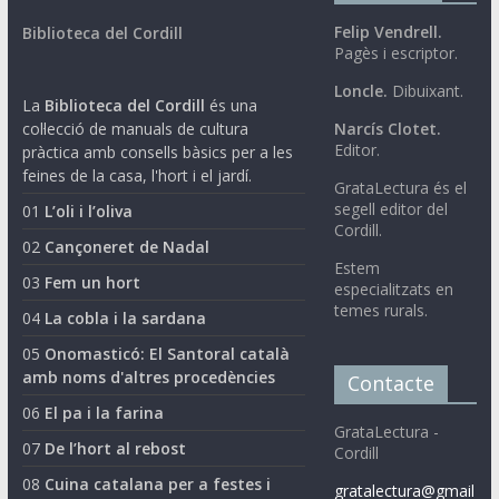
Felip Vendrell.
Biblioteca del Cordill
Pagès i escriptor.
Loncle.
Dibuixant.
La
Biblioteca del Cordill
és una
col·lecció de manuals de cultura
Narcís Clotet.
Editor.
pràctica amb consells bàsics per a les
feines de la casa, l'hort i el jardí.
GrataLectura és el
segell editor del
01
L’oli i l’oliva
Cordill.
02
Cançoneret de Nadal
Estem
03
Fem un hort
especialitzats en
temes rurals.
04
La cobla i la sardana
05
Onomasticó: El Santoral català
amb noms d'altres procedències
Contacte
06
El pa i la farina
GrataLectura -
07
De l’hort al rebost
Cordill
08
Cuina catalana per a festes i
gratalectura@gmail