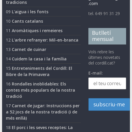
tradicions
.com
09
L'aigua i les fonts
tel. 649 91 31 29
10
Cants catalans
11
Aromàtiques i remeieres
Butlletí
mensual
12
L'arbre refranyer: Mil-en-branca
13
Carnet de cuinar
Vols rebre les
últimes novetats
14
Cuidem la casa i la família
del cordill.cat?
15
Entreteniments del Cordill: El
E-mail:
llibre de la Primavera
16
Rondalles inoblidables: Els
contes més populars de la nostra
tradició
17
Carnet de jugar: Instruccions per
a 52 jocs de la nostra tradició (i de
més enllà)
18
El porc i les seves receptes: La