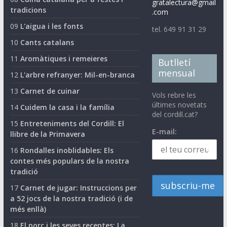
gratalectura@gmail
tradicions
.com
09
L'aigua i les fonts
tel. 649 91 31 29
10
Cants catalans
11
Aromàtiques i remeieres
Butlletí
mensual
12
L'arbre refranyer: Mil-en-branca
13
Carnet de cuinar
Vols rebre les
últimes novetats
14
Cuidem la casa i la família
del cordill.cat?
15
Entreteniments del Cordill: El
E-mail:
llibre de la Primavera
16
Rondalles inoblidables: Els
contes més populars de la nostra
tradició
17
Carnet de jugar: Instruccions per
a 52 jocs de la nostra tradició (i de
més enllà)
18
El porc i les seves receptes: La