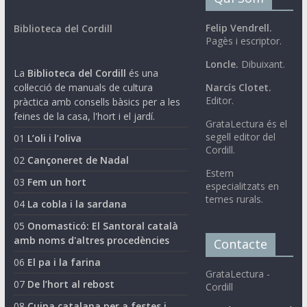
Felip Vendrell.
Biblioteca del Cordill
Pagès i escriptor.
Loncle.
Dibuixant.
La
Biblioteca del Cordill
és una
col·lecció de manuals de cultura
Narcís Clotet.
Editor.
pràctica amb consells bàsics per a les
feines de la casa, l'hort i el jardí.
GrataLectura és el
segell editor del
01
L’oli i l’oliva
Cordill.
02
Cançoneret de Nadal
Estem
03
Fem un hort
especialitzats en
temes rurals.
04
La cobla i la sardana
05
Onomasticó: El Santoral català
amb noms d'altres procedències
Contacte
06
El pa i la farina
GrataLectura -
07
De l’hort al rebost
Cordill
08
Cuina catalana per a festes i