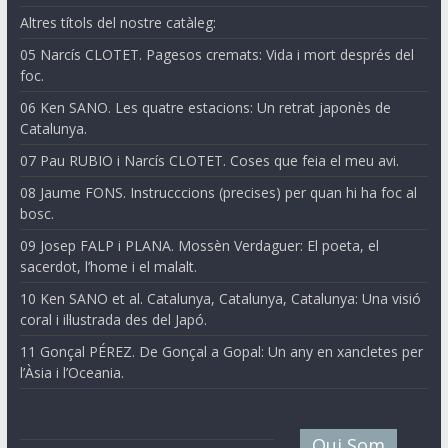
Altres títols del nostre catàleg:
05 Narcís CLOTET. Pagesos cremats: Vida i mort després del
foc.
06 Ken SANO. Les quatre estacions: Un retrat japonès de
Catalunya.
07 Pau RUBIO i Narcís CLOTET. Coses que feia el meu avi.
08 Jaume FONS. Instrucccions (precises) per quan hi ha foc al
bosc.
09 Josep FALP i PLANA. Mossèn Verdaguer: El poeta, el
sacerdot, l’home i el malalt.
10 Ken SANO et al. Catalunya, Catalunya, Catalunya: Una visió
coral i il·lustrada des del Japó.
11 Gonçal PÉREZ. De Gonçal a Gopal: Un any en xancletes per
l’Àsia i l’Oceania.
Qui Som