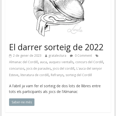
El darrer sorteig de 2022
2 de gener de 2023
gratalectura
0 Comment
,
,
,
,
Almanac del Cordill
auca
auques i ventalls
concurs del Cordill
,
,
,
concursos
jocs de paraules
jocs del cordill
L'auca del senyor
,
,
,
Esteve
literatura de cordill
Refranys
sorteig del Cordill
A l’abril ja vam fer el sorteig de dos lots de llibres entre
tots els participants als jocs de l’Almanac
Saber-ne més