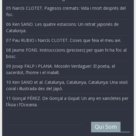
05 Narcís CLOTET. Pagesos cremats: Vida i mort després del
foc.
06 Ken SANO. Les quatre estacions: Un retrat japonès de
Catalunya.
07 Pau RUBIO i Narcís CLOTET. Coses que feia el meu avi.
08 Jaume FONS. Instrucccions (precises) per quan hi ha foc al
bosc.
09 Josep FALP i PLANA. Mossèn Verdaguer: El poeta, el
sacerdot, l’home i el malalt.
10 Ken SANO et al. Catalunya, Catalunya, Catalunya: Una visió
coral i il·lustrada des del Japó.
11 Gonçal PÉREZ. De Gonçal a Gopal: Un any en xancletes per
l’Àsia i l’Oceania.
Qui Som