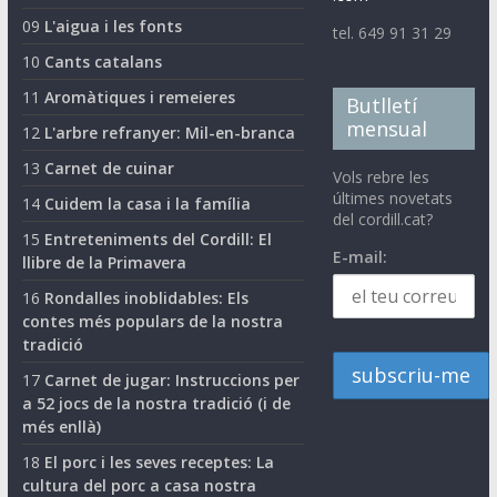
09
L'aigua i les fonts
tel. 649 91 31 29
10
Cants catalans
11
Aromàtiques i remeieres
Butlletí
mensual
12
L'arbre refranyer: Mil-en-branca
13
Carnet de cuinar
Vols rebre les
últimes novetats
14
Cuidem la casa i la família
del cordill.cat?
15
Entreteniments del Cordill: El
E-mail:
llibre de la Primavera
16
Rondalles inoblidables: Els
contes més populars de la nostra
tradició
17
Carnet de jugar: Instruccions per
a 52 jocs de la nostra tradició (i de
més enllà)
18
El porc i les seves receptes: La
cultura del porc a casa nostra