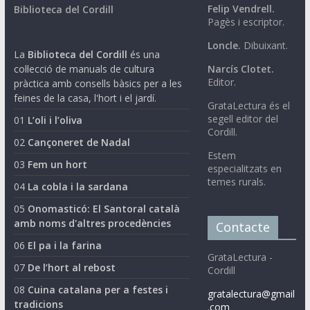
Felip Vendrell.
Biblioteca del Cordill
Pagès i escriptor.
Loncle.
Dibuixant.
La
Biblioteca del Cordill
és una
col·lecció de manuals de cultura
Narcís Clotet.
Editor.
pràctica amb consells bàsics per a les
feines de la casa, l'hort i el jardí.
GrataLectura és el
segell editor del
01
L’oli i l’oliva
Cordill.
02
Cançoneret de Nadal
Estem
03
Fem un hort
especialitzats en
temes rurals.
04
La cobla i la sardana
05
Onomasticó: El Santoral català
amb noms d'altres procedències
Contacte
06
El pa i la farina
GrataLectura -
07
De l’hort al rebost
Cordill
08
Cuina catalana per a festes i
gratalectura@gmail
tradicions
.com