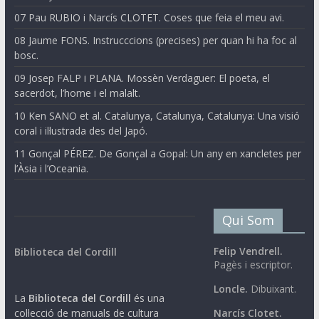
07 Pau RUBIO i Narcís CLOTET. Coses que feia el meu avi.
08 Jaume FONS. Instrucccions (precises) per quan hi ha foc al
bosc.
09 Josep FALP i PLANA. Mossèn Verdaguer: El poeta, el
sacerdot, l’home i el malalt.
10 Ken SANO et al. Catalunya, Catalunya, Catalunya: Una visió
coral i il·lustrada des del Japó.
11 Gonçal PÉREZ. De Gonçal a Gopal: Un any en xancletes per
l’Àsia i l’Oceania.
Qui Som
Felip Vendrell.
Biblioteca del Cordill
Pagès i escriptor.
Loncle.
Dibuixant.
La
Biblioteca del Cordill
és una
col·lecció de manuals de cultura
Narcís Clotet.