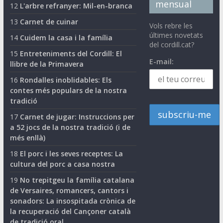
mensual
12
L'arbre refranyer: Mil-en-branca
13
Carnet de cuinar
Vols rebre les
últimes novetats
14
Cuidem la casa i la família
del cordill.cat?
15
Entreteniments del Cordill: El
E-mail:
llibre de la Primavera
16
Rondalles inoblidables: Els
contes més populars de la nostra
tradició
17
Carnet de jugar: Instruccions per
a 52 jocs de la nostra tradició (i de
més enllà)
18
El porc i les seves receptes: La
cultura del porc a casa nostra
19
No trepitgeu la família catalana
de Versaires, romancers, cantors i
sonadors: La insospitada crònica de
la recuperació del Cançoner català
de tradició oral