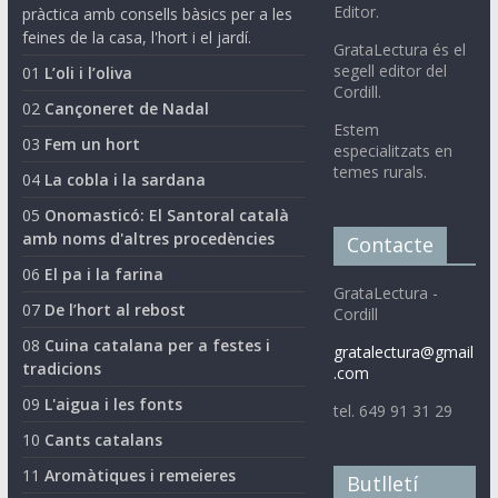
Editor.
pràctica amb consells bàsics per a les
feines de la casa, l'hort i el jardí.
GrataLectura és el
segell editor del
01
L’oli i l’oliva
Cordill.
02
Cançoneret de Nadal
Estem
03
Fem un hort
especialitzats en
temes rurals.
04
La cobla i la sardana
05
Onomasticó: El Santoral català
amb noms d'altres procedències
Contacte
06
El pa i la farina
GrataLectura -
07
De l’hort al rebost
Cordill
08
Cuina catalana per a festes i
gratalectura@gmail
tradicions
.com
09
L'aigua i les fonts
tel. 649 91 31 29
10
Cants catalans
11
Aromàtiques i remeieres
Butlletí