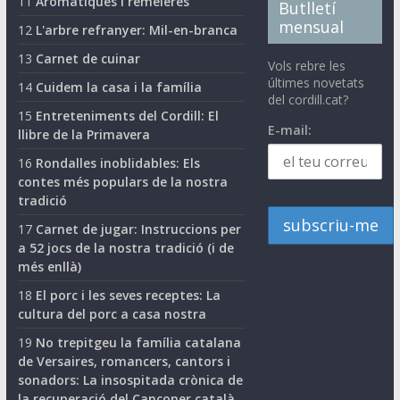
11
Aromàtiques i remeieres
Butlletí
mensual
12
L'arbre refranyer: Mil-en-branca
13
Carnet de cuinar
Vols rebre les
últimes novetats
14
Cuidem la casa i la família
del cordill.cat?
15
Entreteniments del Cordill: El
E-mail:
llibre de la Primavera
16
Rondalles inoblidables: Els
contes més populars de la nostra
tradició
17
Carnet de jugar: Instruccions per
a 52 jocs de la nostra tradició (i de
més enllà)
18
El porc i les seves receptes: La
cultura del porc a casa nostra
19
No trepitgeu la família catalana
de Versaires, romancers, cantors i
sonadors: La insospitada crònica de
la recuperació del Cançoner català