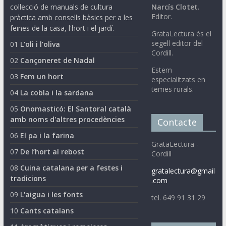
col·lecció de manuals de cultura
Narcís Clotet.
Editor.
pràctica amb consells bàsics per a les
feines de la casa, l'hort i el jardí.
GrataLectura és el
segell editor del
01
L’oli i l’oliva
Cordill.
02
Cançoneret de Nadal
Estem
03
Fem un hort
especialitzats en
temes rurals.
04
La cobla i la sardana
05
Onomasticó: El Santoral català
amb noms d'altres procedències
Contacte
06
El pa i la farina
GrataLectura -
07
De l’hort al rebost
Cordill
08
Cuina catalana per a festes i
gratalectura@gmail
tradicions
.com
09
L'aigua i les fonts
tel. 649 91 31 29
10
Cants catalans