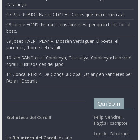
Catalunya.
07 Pau RUBIO i Narcís CLOTET. Coses que feia el meu avi.
08 Jaume FONS. Instrucccions (precises) per quan hi ha foc al
bosc.
09 Josep FALP i PLANA. Mossèn Verdaguer: El poeta, el
sacerdot, l’home i el malalt.
10 Ken SANO et al. Catalunya, Catalunya, Catalunya: Una visió
coral i il·lustrada des del Japó.
11 Gonçal PÉREZ. De Gonçal a Gopal: Un any en xancletes per
l’Àsia i l’Oceania.
Qui Som
Felip Vendrell.
Biblioteca del Cordill
Pagès i escriptor.
Loncle.
Dibuixant.
La
Biblioteca del Cordill
és una