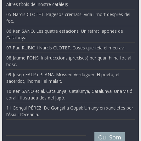
Altres títols del nostre catàleg:
05 Narcís CLOTET. Pagesos cremats: Vida i mort després del
foc.
06 Ken SANO. Les quatre estacions: Un retrat japonès de
Catalunya.
07 Pau RUBIO i Narcís CLOTET. Coses que feia el meu avi.
08 Jaume FONS. Instrucccions (precises) per quan hi ha foc al
bosc.
09 Josep FALP i PLANA. Mossèn Verdaguer: El poeta, el
sacerdot, l’home i el malalt.
10 Ken SANO et al. Catalunya, Catalunya, Catalunya: Una visió
coral i il·lustrada des del Japó.
11 Gonçal PÉREZ. De Gonçal a Gopal: Un any en xancletes per
l’Àsia i l’Oceania.
Qui Som