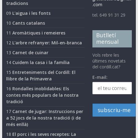
tradicions
.com
09
L'aigua i les fonts
tel. 649 91 31 29
10
Cants catalans
11
Aromàtiques i remeieres
Butlletí
mensual
12
L'arbre refranyer: Mil-en-branca
13
Carnet de cuinar
Vols rebre les
últimes novetats
14
Cuidem la casa i la família
del cordill.cat?
15
Entreteniments del Cordill: El
E-mail:
llibre de la Primavera
16
Rondalles inoblidables: Els
contes més populars de la nostra
tradició
17
Carnet de jugar: Instruccions per
a 52 jocs de la nostra tradició (i de
més enllà)
18
El porc i les seves receptes: La