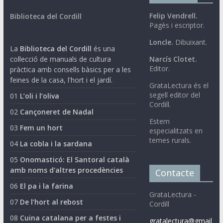
Felip Vendrell.
Biblioteca del Cordill
Pagès i escriptor.
Loncle.
Dibuixant.
La
Biblioteca del Cordill
és una
col·lecció de manuals de cultura
Narcís Clotet.
Editor.
pràctica amb consells bàsics per a les
feines de la casa, l'hort i el jardí.
GrataLectura és el
segell editor del
01
L’oli i l’oliva
Cordill.
02
Cançoneret de Nadal
Estem
03
Fem un hort
especialitzats en
temes rurals.
04
La cobla i la sardana
05
Onomasticó: El Santoral català
amb noms d'altres procedències
Contacte
06
El pa i la farina
GrataLectura -
07
De l’hort al rebost
Cordill
08
Cuina catalana per a festes i
gratalectura@gmail