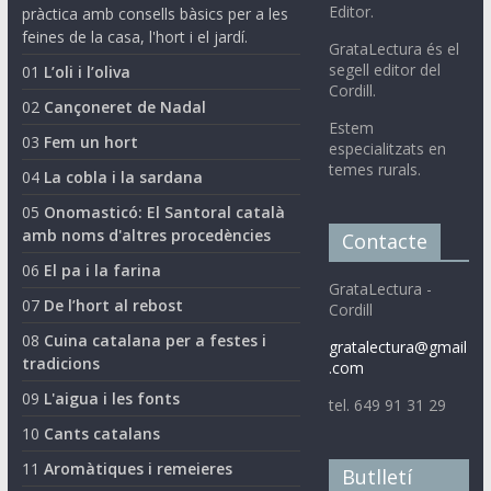
Editor.
pràctica amb consells bàsics per a les
feines de la casa, l'hort i el jardí.
GrataLectura és el
segell editor del
01
L’oli i l’oliva
Cordill.
02
Cançoneret de Nadal
Estem
03
Fem un hort
especialitzats en
temes rurals.
04
La cobla i la sardana
05
Onomasticó: El Santoral català
amb noms d'altres procedències
Contacte
06
El pa i la farina
GrataLectura -
07
De l’hort al rebost
Cordill
08
Cuina catalana per a festes i
gratalectura@gmail
tradicions
.com
09
L'aigua i les fonts
tel. 649 91 31 29
10
Cants catalans
11
Aromàtiques i remeieres
Butlletí