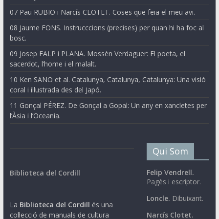
07 Pau RUBIO i Narcís CLOTET. Coses que feia el meu avi.
08 Jaume FONS. Instrucccions (precises) per quan hi ha foc al
bosc.
09 Josep FALP i PLANA. Mossèn Verdaguer: El poeta, el
sacerdot, l’home i el malalt.
10 Ken SANO et al. Catalunya, Catalunya, Catalunya: Una visió
coral i il·lustrada des del Japó.
11 Gonçal PÉREZ. De Gonçal a Gopal: Un any en xancletes per
l’Àsia i l’Oceania.
Qui Som
Felip Vendrell.
Biblioteca del Cordill
Pagès i escriptor.
Loncle.
Dibuixant.
La
Biblioteca del Cordill
és una
col·lecció de manuals de cultura
Narcís Clotet.