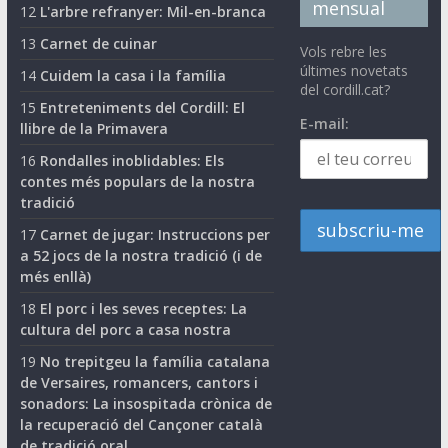
mensual
12
L'arbre refranyer: Mil-en-branca
13
Carnet de cuinar
Vols rebre les
últimes novetats
14
Cuidem la casa i la família
del cordill.cat?
15
Entreteniments del Cordill: El
E-mail:
llibre de la Primavera
16
Rondalles inoblidables: Els
contes més populars de la nostra
tradició
17
Carnet de jugar: Instruccions per
a 52 jocs de la nostra tradició (i de
més enllà)
18
El porc i les seves receptes: La
cultura del porc a casa nostra
19
No trepitgeu la família catalana
de Versaires, romancers, cantors i
sonadors: La insospitada crònica de
la recuperació del Cançoner català
de tradició oral