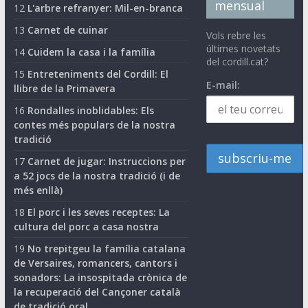
mensual
12
L'arbre refranyer: Mil-en-branca
13
Carnet de cuinar
Vols rebre les
últimes novetats
14
Cuidem la casa i la família
del cordill.cat?
15
Entreteniments del Cordill: El
E-mail:
llibre de la Primavera
16
Rondalles inoblidables: Els
contes més populars de la nostra
tradició
17
Carnet de jugar: Instruccions per
a 52 jocs de la nostra tradició (i de
més enllà)
18
El porc i les seves receptes: La
cultura del porc a casa nostra
19
No trepitgeu la família catalana
de Versaires, romancers, cantors i
sonadors: La insospitada crònica de
la recuperació del Cançoner català
de tradició oral