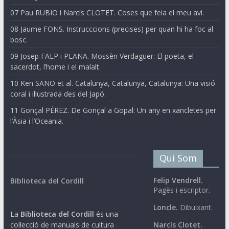
07 Pau RUBIO i Narcís CLOTET. Coses que feia el meu avi.
08 Jaume FONS. Instrucccions (precises) per quan hi ha foc al
bosc.
09 Josep FALP i PLANA. Mossèn Verdaguer: El poeta, el
sacerdot, l’home i el malalt.
10 Ken SANO et al. Catalunya, Catalunya, Catalunya: Una visió
coral i il·lustrada des del Japó.
11 Gonçal PÉREZ. De Gonçal a Gopal: Un any en xancletes per
l’Àsia i l’Oceania.
Qui Som
Felip Vendrell.
Biblioteca del Cordill
Pagès i escriptor.
Loncle.
Dibuixant.
La
Biblioteca del Cordill
és una
col·lecció de manuals de cultura
Narcís Clotet.