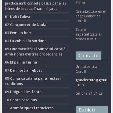
Editor.
pràctica amb consells bàsics per a les
feines de la casa, l'hort i el jardí.
GrataLectura és el
segell editor del
01
L’oli i l’oliva
Cordill.
02
Cançoneret de Nadal
Estem
03
Fem un hort
especialitzats en
temes rurals.
04
La cobla i la sardana
05
Onomasticó: El Santoral català
amb noms d'altres procedències
Contacte
06
El pa i la farina
GrataLectura -
07
De l’hort al rebost
Cordill
08
Cuina catalana per a festes i
gratalectura@gmail
tradicions
.com
09
L'aigua i les fonts
tel. 649 91 31 29
10
Cants catalans
11
Aromàtiques i remeieres
Butlletí