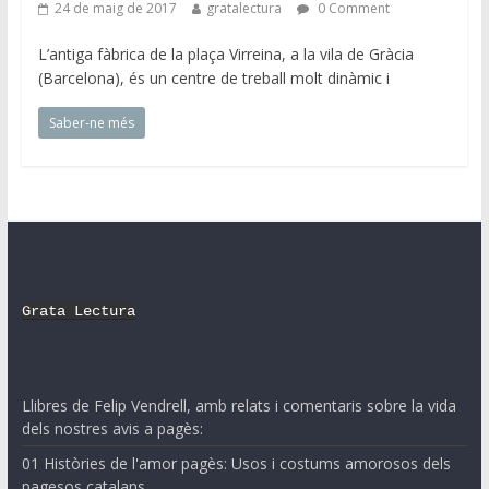
24 de maig de 2017
gratalectura
0 Comment
L’antiga fàbrica de la plaça Virreina, a la vila de Gràcia
(Barcelona), és un centre de treball molt dinàmic i
Saber-ne més
Grata Lectura
Llibres de Felip Vendrell, amb relats i comentaris sobre la vida
dels nostres avis a pagès:
01 Històries de l'amor pagès: Usos i costums amorosos dels
pagesos catalans.