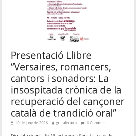
Presentació Llibre
“Versaires, romancers,
cantors i sonadors: La
insospitada crònica de la
recuperació del cançoner
català de trandició oral”
10 de juny de 2026
gratalectura
0 Comment
Dissabte vinent, dia 13, estarem a Reus (a la seu de