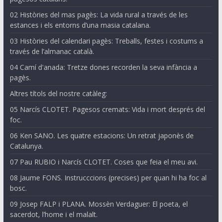
02 Històries del mas pagès: La vida rural a través de les
estances i els entorns d’una masia catalana.
03 Històries del calendari pagès: Treballs, festes i costums a
través de l’almanac català.
04 Camí d'anada: Tretze dones recorden la seva infància a
pagès.
Altres títols del nostre catàleg:
05 Narcís CLOTET. Pagesos cremats: Vida i mort després del
foc.
06 Ken SANO. Les quatre estacions: Un retrat japonès de
Catalunya.
07 Pau RUBIO i Narcís CLOTET. Coses que feia el meu avi.
08 Jaume FONS. Instrucccions (precises) per quan hi ha foc al
bosc.
09 Josep FALP i PLANA. Mossèn Verdaguer: El poeta, el
sacerdot, l’home i el malalt.