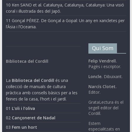
10 Ken SANO et al. Catalunya, Catalunya, Catalunya: Una visió
coral i il·lustrada des del Japó.
11 Gonçal PÉREZ. De Gonçal a Gopal: Un any en xancletes per
l’Àsia i l’Oceania.
Qui Som
Felip Vendrell.
Biblioteca del Cordill
Pagès i escriptor.
Loncle.
Dibuixant.
La
Biblioteca del Cordill
és una
col·lecció de manuals de cultura
Narcís Clotet.
Editor.
pràctica amb consells bàsics per a les
feines de la casa, l'hort i el jardí.
GrataLectura és el
segell editor del
01
L’oli i l’oliva
Cordill.
02
Cançoneret de Nadal
Estem
03
Fem un hort
especialitzats en