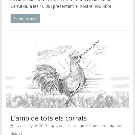
Carrutxa, a les 10:30) presentant el nostre nou llibre:
Saber-ne més
L’amo de tots els corrals
14 de juny de 2017
gratalectura
0 Comment
bon
,
dia
gall