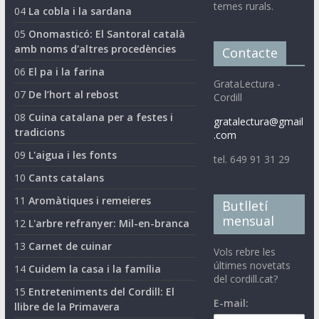
temes rurals.
04
La cobla i la sardana
05
Onomasticó: El Santoral català
amb noms d'altres procedències
Contacte
06
El pa i la farina
GrataLectura -
07
De l’hort al rebost
Cordill
08
Cuina catalana per a festes i
gratalectura@gmail
tradicions
.com
09
L'aigua i les fonts
tel. 649 91 31 29
10
Cants catalans
11
Aromàtiques i remeieres
Butlletí
mensual
12
L'arbre refranyer: Mil-en-branca
13
Carnet de cuinar
Vols rebre les
últimes novetats
14
Cuidem la casa i la família
del cordill.cat?
15
Entreteniments del Cordill: El
E-mail:
llibre de la Primavera