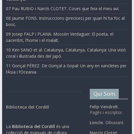
07 Pau RUBIO i Narcís CLOTET. Coses que feia el meu avi.
08 Jaume FONS. Instrucccions (precises) per quan hi ha foc al
bosc.
09 Josep FALP i PLANA. Mossèn Verdaguer: El poeta, el
sacerdot, l’home i el malalt.
10 Ken SANO et al. Catalunya, Catalunya, Catalunya: Una visió
coral i il·lustrada des del Japó.
11 Gonçal PÉREZ. De Gonçal a Gopal: Un any en xancletes per
l’Àsia i l’Oceania.
Qui Som
Felip Vendrell.
Biblioteca del Cordill
Pagès i escriptor.
Loncle.
Dibuixant.
La
Biblioteca del Cordill
és una
col·lecció de manuals de cultura
Narcís Clotet.