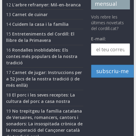
mensual
12
L'arbre refranyer: Mil-en-branca
13
Carnet de cuinar
Vols rebre les
últimes novetats
14
Cuidem la casa i la família
del cordill.cat?
15
Entreteniments del Cordill: El
E-mail:
llibre de la Primavera
16
Rondalles inoblidables: Els
contes més populars de la nostra
tradició
17
Carnet de jugar: Instruccions per
a 52 jocs de la nostra tradició (i de
més enllà)
18
El porc i les seves receptes: La
cultura del porc a casa nostra
19
No trepitgeu la família catalana
de Versaires, romancers, cantors i
sonadors: La insospitada crònica de
la recuperació del Cançoner català