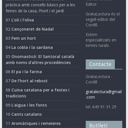
Editor.
pràctica amb consells bàsics per a les
feines de la casa, l'hort i el jardí.
GrataLectura és el
segell editor del
01
L’oli i l’oliva
Cordill.
02
Cançoneret de Nadal
Estem
03
Fem un hort
especialitzats en
temes rurals.
04
La cobla i la sardana
05
Onomasticó: El Santoral català
amb noms d'altres procedències
Contacte
06
El pa i la farina
GrataLectura -
07
De l’hort al rebost
Cordill
08
Cuina catalana per a festes i
gratalectura@gmail
tradicions
.com
09
L'aigua i les fonts
tel. 649 91 31 29
10
Cants catalans
11
Aromàtiques i remeieres
Butlletí