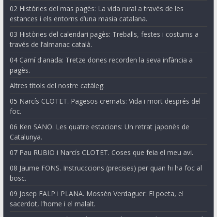
02 Històries del mas pagès: La vida rural a través de les
estances i els entorns d’una masia catalana.
03 Històries del calendari pagès: Treballs, festes i costums a
través de l’almanac català.
04 Camí d'anada: Tretze dones recorden la seva infància a
pagès.
Altres títols del nostre catàleg:
05 Narcís CLOTET. Pagesos cremats: Vida i mort després del
foc.
06 Ken SANO. Les quatre estacions: Un retrat japonès de
Catalunya.
07 Pau RUBIO i Narcís CLOTET. Coses que feia el meu avi.
08 Jaume FONS. Instrucccions (precises) per quan hi ha foc al
bosc.
09 Josep FALP i PLANA. Mossèn Verdaguer: El poeta, el
sacerdot, l’home i el malalt.