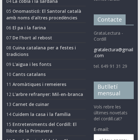
04
La cobla i la sardana
05
Onomasticó: El Santoral català
amb noms d'altres procedències
Contacte
06
El pa i la farina
GrataLectura -
07
De l’hort al rebost
Cordill
08
Cuina catalana per a festes i
gratalectura@gmail
tradicions
.com
09
L'aigua i les fonts
tel. 649 91 31 29
10
Cants catalans
11
Aromàtiques i remeieres
Butlletí
mensual
12
L'arbre refranyer: Mil-en-branca
13
Carnet de cuinar
Vols rebre les
últimes novetats
14
Cuidem la casa i la família
del cordill.cat?
15
Entreteniments del Cordill: El
E-mail:
llibre de la Primavera