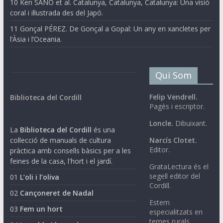
10 Ken SANO et al. Catalunya, Catalunya, Catalunya: Una visió
coral i il·lustrada des del Japó.
11 Gonçal PÉREZ. De Gonçal a Gopal: Un any en xancletes per
l’Àsia i l’Oceania.
Qui Som
Felip Vendrell.
Biblioteca del Cordill
Pagès i escriptor.
Loncle.
Dibuixant.
La
Biblioteca del Cordill
és una
col·lecció de manuals de cultura
Narcís Clotet.
Editor.
pràctica amb consells bàsics per a les
feines de la casa, l'hort i el jardí.
GrataLectura és el
segell editor del
01
L’oli i l’oliva
Cordill.
02
Cançoneret de Nadal
Estem
03
Fem un hort
especialitzats en
temes rurals.