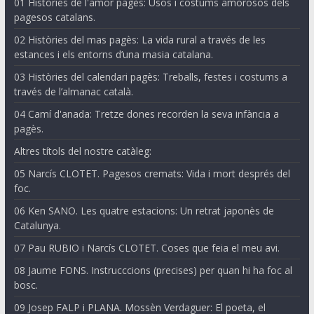
01 Històries de l'amor pagès: Usos i costums amorosos dels
pagesos catalans.
02 Històries del mas pagès: La vida rural a través de les
estances i els entorns d’una masia catalana.
03 Històries del calendari pagès: Treballs, festes i costums a
través de l’almanac català.
04 Camí d'anada: Tretze dones recorden la seva infància a
pagès.
Altres títols del nostre catàleg:
05 Narcís CLOTET. Pagesos cremats: Vida i mort després del
foc.
06 Ken SANO. Les quatre estacions: Un retrat japonès de
Catalunya.
07 Pau RUBIO i Narcís CLOTET. Coses que feia el meu avi.
08 Jaume FONS. Instrucccions (precises) per quan hi ha foc al
bosc.
09 Josep FALP i PLANA. Mossèn Verdaguer: El poeta, el