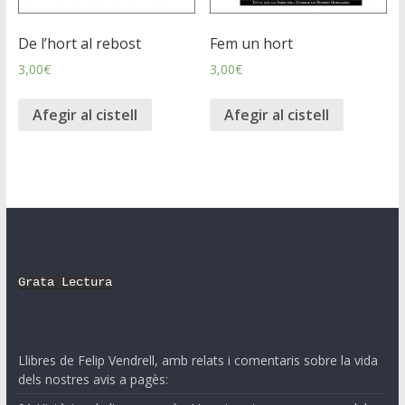
De l’hort al rebost
Fem un hort
3,00
€
3,00
€
Afegir al cistell
Afegir al cistell
Grata Lectura
Llibres de Felip Vendrell, amb relats i comentaris sobre la vida
dels nostres avis a pagès: