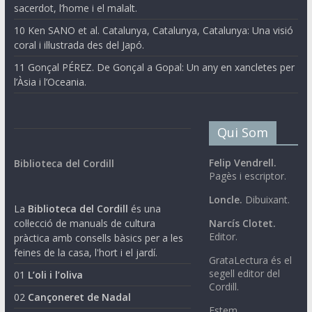
sacerdot, l’home i el malalt.
10 Ken SANO et al. Catalunya, Catalunya, Catalunya: Una visió
coral i il·lustrada des del Japó.
11 Gonçal PÉREZ. De Gonçal a Gopal: Un any en xancletes per
l’Àsia i l’Oceania.
Qui Som
Felip Vendrell.
Biblioteca del Cordill
Pagès i escriptor.
Loncle.
Dibuixant.
La
Biblioteca del Cordill
és una
col·lecció de manuals de cultura
Narcís Clotet.
Editor.
pràctica amb consells bàsics per a les
feines de la casa, l'hort i el jardí.
GrataLectura és el
segell editor del
01
L’oli i l’oliva
Cordill.
02
Cançoneret de Nadal
Estem