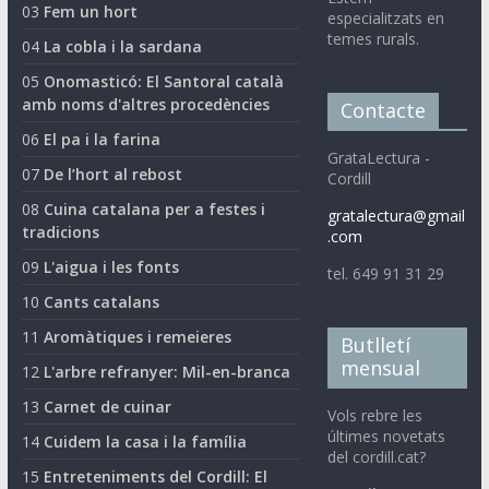
03
Fem un hort
especialitzats en
temes rurals.
04
La cobla i la sardana
05
Onomasticó: El Santoral català
amb noms d'altres procedències
Contacte
06
El pa i la farina
GrataLectura -
07
De l’hort al rebost
Cordill
08
Cuina catalana per a festes i
gratalectura@gmail
tradicions
.com
09
L'aigua i les fonts
tel. 649 91 31 29
10
Cants catalans
11
Aromàtiques i remeieres
Butlletí
mensual
12
L'arbre refranyer: Mil-en-branca
13
Carnet de cuinar
Vols rebre les
últimes novetats
14
Cuidem la casa i la família
del cordill.cat?
15
Entreteniments del Cordill: El