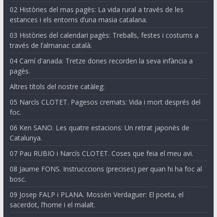
02 Històries del mas pagès: La vida rural a través de les
estances i els entorns d’una masia catalana.
03 Històries del calendari pagès: Treballs, festes i costums a
través de l’almanac català.
04 Camí d'anada: Tretze dones recorden la seva infància a
pagès.
Altres títols del nostre catàleg:
05 Narcís CLOTET. Pagesos cremats: Vida i mort després del
foc.
06 Ken SANO. Les quatre estacions: Un retrat japonès de
Catalunya.
07 Pau RUBIO i Narcís CLOTET. Coses que feia el meu avi.
08 Jaume FONS. Instrucccions (precises) per quan hi ha foc al
bosc.
09 Josep FALP i PLANA. Mossèn Verdaguer: El poeta, el
sacerdot, l’home i el malalt.