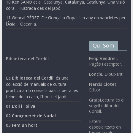
10 Ken SANO et al. Catalunya, Catalunya, Catalunya: Una visió
coral i il·lustrada des del Japó.
11 Gonçal PÉREZ. De Gonçal a Gopal: Un any en xancletes per
l’Àsia i l’Oceania.
Qui Som
Felip Vendrell.
Biblioteca del Cordill
Pagès i escriptor.
Loncle.
Dibuixant.
La
Biblioteca del Cordill
és una
col·lecció de manuals de cultura
Narcís Clotet.
Editor.
pràctica amb consells bàsics per a les
feines de la casa, l'hort i el jardí.
GrataLectura és el
segell editor del
01
L’oli i l’oliva
Cordill.
02
Cançoneret de Nadal
Estem
03
Fem un hort
especialitzats en
temes rurals.