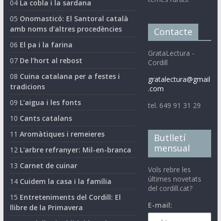
04
La cobla i la sardana
05
Onomasticó: El Santoral català
amb noms d'altres procedències
Contacte
06
El pa i la farina
GrataLectura -
07
De l’hort al rebost
Cordill
08
Cuina catalana per a festes i
gratalectura@gmail
tradicions
.com
09
L'aigua i les fonts
tel. 649 91 31 29
10
Cants catalans
11
Aromàtiques i remeieres
Butlletí
mensual
12
L'arbre refranyer: Mil-en-branca
13
Carnet de cuinar
Vols rebre les
últimes novetats
14
Cuidem la casa i la família
del cordill.cat?
15
Entreteniments del Cordill: El
E-mail:
llibre de la Primavera