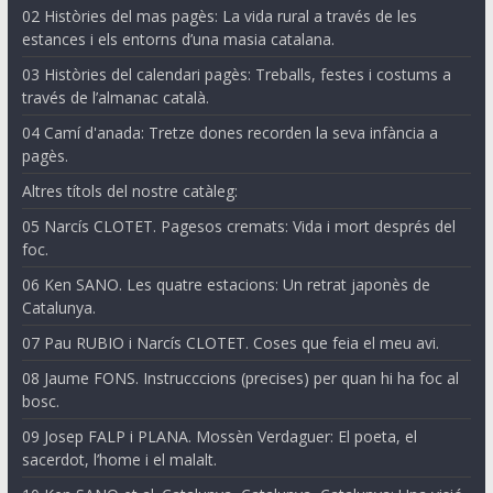
02 Històries del mas pagès: La vida rural a través de les
estances i els entorns d’una masia catalana.
03 Històries del calendari pagès: Treballs, festes i costums a
través de l’almanac català.
04 Camí d'anada: Tretze dones recorden la seva infància a
pagès.
Altres títols del nostre catàleg:
05 Narcís CLOTET. Pagesos cremats: Vida i mort després del
foc.
06 Ken SANO. Les quatre estacions: Un retrat japonès de
Catalunya.
07 Pau RUBIO i Narcís CLOTET. Coses que feia el meu avi.
08 Jaume FONS. Instrucccions (precises) per quan hi ha foc al
bosc.
09 Josep FALP i PLANA. Mossèn Verdaguer: El poeta, el
sacerdot, l’home i el malalt.