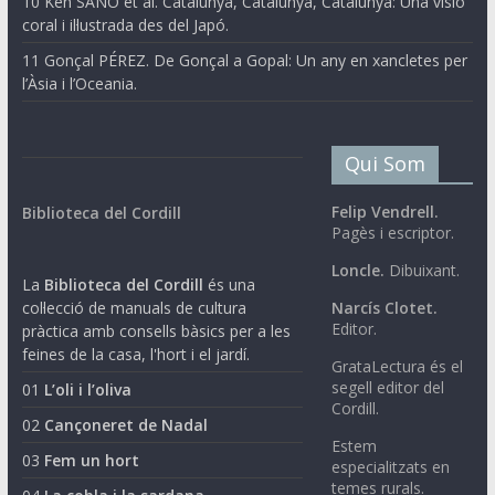
10 Ken SANO et al. Catalunya, Catalunya, Catalunya: Una visió
coral i il·lustrada des del Japó.
11 Gonçal PÉREZ. De Gonçal a Gopal: Un any en xancletes per
l’Àsia i l’Oceania.
Qui Som
Felip Vendrell.
Biblioteca del Cordill
Pagès i escriptor.
Loncle.
Dibuixant.
La
Biblioteca del Cordill
és una
col·lecció de manuals de cultura
Narcís Clotet.
Editor.
pràctica amb consells bàsics per a les
feines de la casa, l'hort i el jardí.
GrataLectura és el
segell editor del
01
L’oli i l’oliva
Cordill.
02
Cançoneret de Nadal
Estem
03
Fem un hort
especialitzats en
temes rurals.