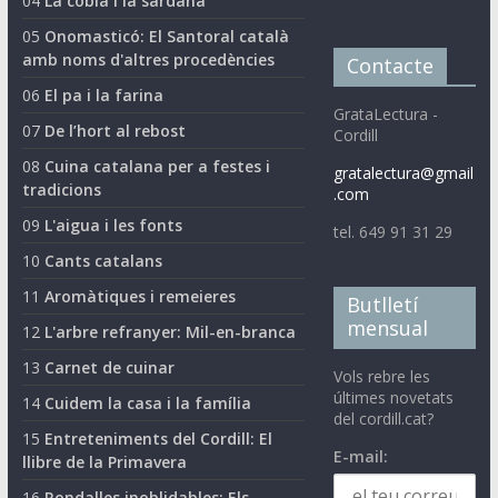
04
La cobla i la sardana
05
Onomasticó: El Santoral català
amb noms d'altres procedències
Contacte
06
El pa i la farina
GrataLectura -
07
De l’hort al rebost
Cordill
08
Cuina catalana per a festes i
gratalectura@gmail
tradicions
.com
09
L'aigua i les fonts
tel. 649 91 31 29
10
Cants catalans
11
Aromàtiques i remeieres
Butlletí
mensual
12
L'arbre refranyer: Mil-en-branca
13
Carnet de cuinar
Vols rebre les
últimes novetats
14
Cuidem la casa i la família
del cordill.cat?
15
Entreteniments del Cordill: El
E-mail:
llibre de la Primavera
16
Rondalles inoblidables: Els