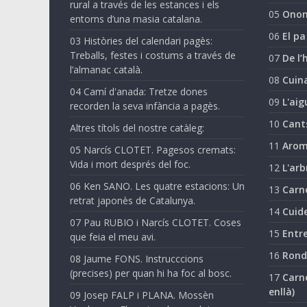
rural a través de les estances i els
05
Onom
entorns d’una masia catalana.
06
El pa
03 Històries del calendari pagès:
Treballs, festes i costums a través de
07
De l’
l’almanac català.
08
Cuina
04 Camí d'anada: Tretze dones
09
L'aig
recorden la seva infància a pagès.
10
Cant
Altres títols del nostre catàleg:
11
Arom
05 Narcís CLOTET. Pagesos cremats:
Vida i mort després del foc.
12
L'arb
06 Ken SANO. Les quatre estacions: Un
13
Carn
retrat japonès de Catalunya.
14
Cuide
07 Pau RUBIO i Narcís CLOTET. Coses
15
Entre
que feia el meu avi.
16
Ronda
08 Jaume FONS. Instrucccions
(precises) per quan hi ha foc al bosc.
17
Carne
enllà)
09 Josep FALP i PLANA. Mossèn