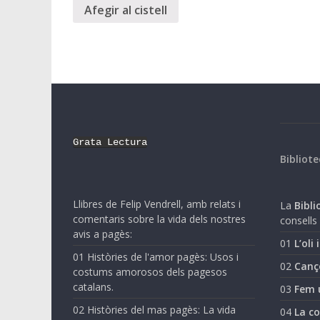
Afegir al cistell
Grata Lectura
Bibliote
Llibres de Felip Vendrell, amb relats i
La
Biblio
comentaris sobre la vida dels nostres
consells 
avis a pagès:
01
L’oli 
01 Històries de l'amor pagès: Usos i
02
Canç
costums amorosos dels pagesos
catalans.
03
Fem 
02 Històries del mas pagès: La vida
04
La co