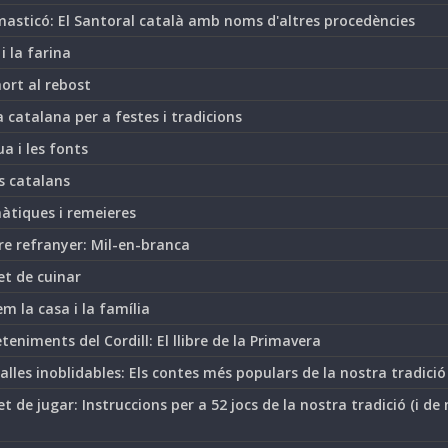
asticó: El Santoral català amb noms d'altres procedències
 i la farina
hort al rebost
 catalana per a festes i tradicions
ua i les fonts
s catalans
àtiques i remeieres
re refranyer: Mil-en-branca
et de cuinar
m la casa i la família
teniments del Cordill: El llibre de la Primavera
lles inoblidables: Els contes més populars de la nostra tradició
t de jugar: Instruccions per a 52 jocs de la nostra tradició (i de