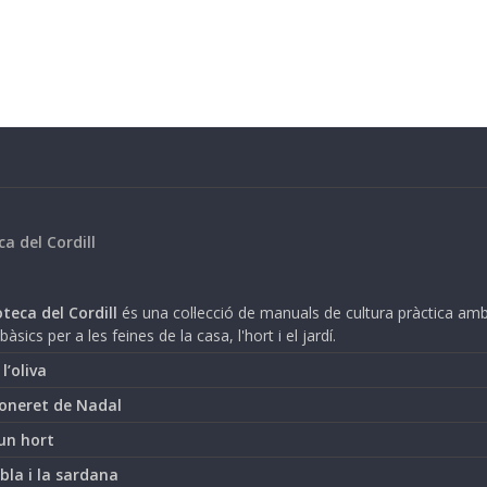
ca del Cordill
teca del Cordill
és una col·lecció de manuals de cultura pràctica am
bàsics per a les feines de la casa, l'hort i el jardí.
i l’oliva
oneret de Nadal
un hort
bla i la sardana