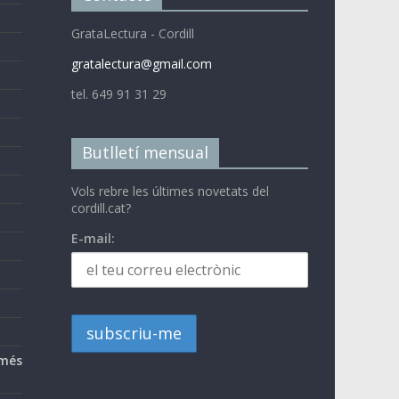
GrataLectura - Cordill
gratalectura@gmail.com
tel. 649 91 31 29
Butlletí mensual
Vols rebre les últimes novetats del
cordill.cat?
E-mail:
 més