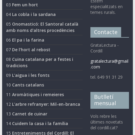
Estem
03
Fem un hort
especialitzats en
temes rurals.
04
La cobla i la sardana
05
Onomasticó: El Santoral català
amb noms d'altres procedències
Contacte
06
El pa i la farina
GrataLectura -
07
De l’hort al rebost
Cordill
08
Cuina catalana per a festes i
gratalectura@gmail
tradicions
.com
09
L'aigua i les fonts
tel. 649 91 31 29
10
Cants catalans
11
Aromàtiques i remeieres
Butlletí
mensual
12
L'arbre refranyer: Mil-en-branca
13
Carnet de cuinar
Vols rebre les
últimes novetats
14
Cuidem la casa i la família
del cordill.cat?
15
Entreteniments del Cordill: El