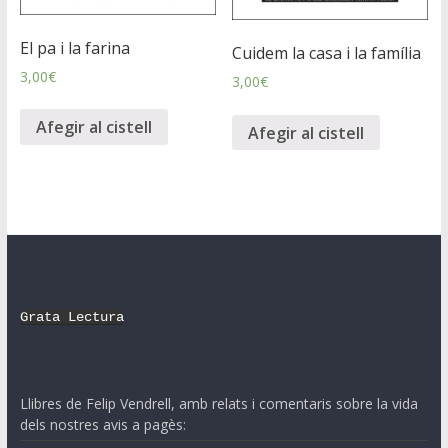
El pa i la farina
Cuidem la casa i la família
3,00
€
3,00
€
Afegir al cistell
Afegir al cistell
Grata Lectura
Llibres de Felip Vendrell, amb relats i comentaris sobre la vida
dels nostres avis a pagès: