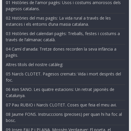
01 Històries de l'amor pagès: Usos i costums amorosos dels
pagesos catalans.
02 Històries del mas pagès: La vida rural a través de les
estances i els entorns d’una masia catalana.
03 Històries del calendari pagès: Treballs, festes i costums a
través de l’almanac català.
04 Camí d'anada: Tretze dones recorden la seva infància a
pagès.
Altres títols del nostre catàleg:
05 Narcís CLOTET. Pagesos cremats: Vida i mort després del
foc.
06 Ken SANO. Les quatre estacions: Un retrat japonès de
Catalunya.
07 Pau RUBIO i Narcís CLOTET. Coses que feia el meu avi.
08 Jaume FONS. Instrucccions (precises) per quan hi ha foc al
bosc.
09 Josep FALP i PLANA. Mossèn Verdaguer: El poeta, el