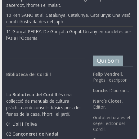
sacerdot, l’home i el malalt.
10 Ken SANO et al. Catalunya, Catalunya, Catalunya: Una visió
coral i il·lustrada des del Japó.
11 Gonçal PÉREZ. De Gonçal a Gopal: Un any en xancletes per
l’Àsia i l’Oceania.
Qui Som
Felip Vendrell.
Biblioteca del Cordill
Pagès i escriptor.
Loncle.
Dibuixant.
La
Biblioteca del Cordill
és una
col·lecció de manuals de cultura
Narcís Clotet.
Editor.
pràctica amb consells bàsics per a les
feines de la casa, l'hort i el jardí.
GrataLectura és el
segell editor del
01
L’oli i l’oliva
Cordill.
02
Cançoneret de Nadal