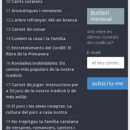
10
Cants catalans
11
Aromàtiques i remeieres
Butlletí
mensual
12
L'arbre refranyer: Mil-en-branca
13
Carnet de cuinar
Vols rebre les
últimes novetats
14
Cuidem la casa i la família
del cordill.cat?
15
Entreteniments del Cordill: El
E-mail:
llibre de la Primavera
16
Rondalles inoblidables: Els
contes més populars de la nostra
tradició
17
Carnet de jugar: Instruccions per
a 52 jocs de la nostra tradició (i de
més enllà)
18
El porc i les seves receptes: La
cultura del porc a casa nostra
19
No trepitgeu la família catalana
de Versaires, romancers, cantors i