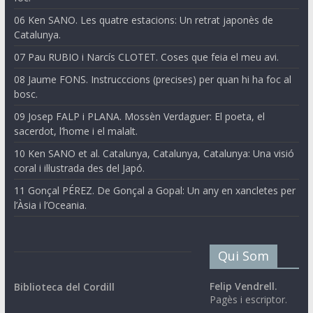
06 Ken SANO. Les quatre estacions: Un retrat japonès de
Catalunya.
07 Pau RUBIO i Narcís CLOTET. Coses que feia el meu avi.
08 Jaume FONS. Instrucccions (precises) per quan hi ha foc al
bosc.
09 Josep FALP i PLANA. Mossèn Verdaguer: El poeta, el
sacerdot, l’home i el malalt.
10 Ken SANO et al. Catalunya, Catalunya, Catalunya: Una visió
coral i il·lustrada des del Japó.
11 Gonçal PÉREZ. De Gonçal a Gopal: Un any en xancletes per
l’Àsia i l’Oceania.
Qui Som
Felip Vendrell.
Biblioteca del Cordill
Pagès i escriptor.