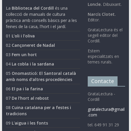
Loncle.
Dibuixant.
La
Biblioteca del Cordill
és una
col·lecció de manuals de cultura
Narcís Clotet.
Editor.
pràctica amb consells bàsics per a les
feines de la casa, l'hort i el jardí.
GrataLectura és el
segell editor del
01
L’oli i l’oliva
Cordill.
02
Cançoneret de Nadal
Estem
03
Fem un hort
especialitzats en
temes rurals.
04
La cobla i la sardana
05
Onomasticó: El Santoral català
amb noms d'altres procedències
Contacte
06
El pa i la farina
GrataLectura -
07
De l’hort al rebost
Cordill
08
Cuina catalana per a festes i
gratalectura@gmail
tradicions
.com
09
L'aigua i les fonts
tel. 649 91 31 29