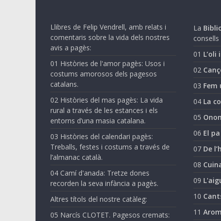
Llibres de Felip Vendrell, amb relats i
La
Biblio
comentaris sobre la vida dels nostres
consells 
avis a pagès:
01
L’oli 
01 Històries de l'amor pagès: Usos i
02
Canç
costums amorosos dels pagesos
catalans.
03
Fem 
02 Històries del mas pagès: La vida
04
La co
rural a través de les estances i els
05
Onom
entorns d’una masia catalana.
06
El pa
03 Històries del calendari pagès:
Treballs, festes i costums a través de
07
De l’
l’almanac català.
08
Cuina
04 Camí d'anada: Tretze dones
09
L'aig
recorden la seva infància a pagès.
10
Cant
Altres títols del nostre catàleg:
11
Arom
05 Narcís CLOTET. Pagesos cremats: