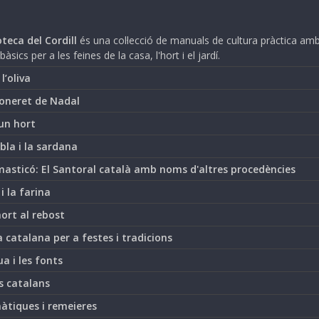
teca del Cordill
és una col·lecció de manuals de cultura pràctica am
bàsics per a les feines de la casa, l'hort i el jardí.
i l’oliva
oneret de Nadal
un hort
bla i la sardana
asticó: El Santoral català amb noms d'altres procedències
 i la farina
hort al rebost
 catalana per a festes i tradicions
ua i les fonts
s catalans
àtiques i remeieres