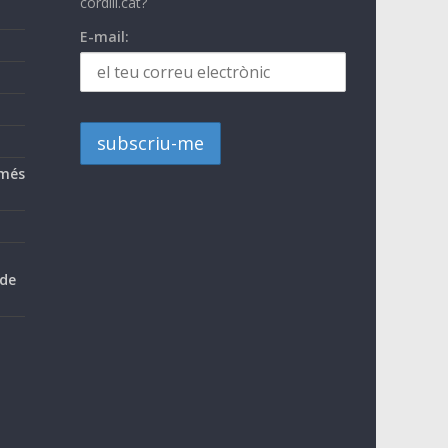
cordill.cat?
E-mail:
 més
 de