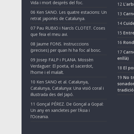
Vida i mort després del foc.
12
L'arb
06 Ken SANO. Les quatre estacions: Un
13
Carn
retrat japonès de Catalunya.
14
Cuide
07 Pau RUBIO i Narcís CLOTET. Coses
15
Entre
que feia el meu avi.
16
Ronda
08 Jaume FONS. Instrucccions
(precises) per quan hi ha foc al bosc.
17
Carne
enllà)
09 Josep FALP i PLANA. Mossèn
Verdaguer: El poeta, el sacerdot,
18
El po
l’home i el malalt.
19
No tr
10 Ken SANO et al. Catalunya,
sonador
Catalunya, Catalunya: Una visió coral i
tradició
il·lustrada des del Japó.
11 Gonçal PÉREZ. De Gonçal a Gopal:
Un any en xancletes per l’Àsia i
l’Oceania.