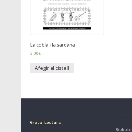
La cobla i la sardana
3,00
€
Afegir al cistell
Grata Lectura
Bibliote