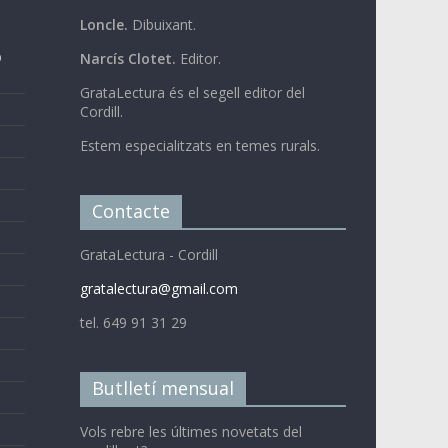
Loncle.
Dibuixant.
b
Narcís Clotet.
Editor.
GrataLectura és el segell editor del
Cordill.
Estem especialitzats en temes rurals.
Contacte
GrataLectura - Cordill
gratalectura@gmail.com
tel. 649 91 31 29
Butlletí mensual
Vols rebre les últimes novetats del