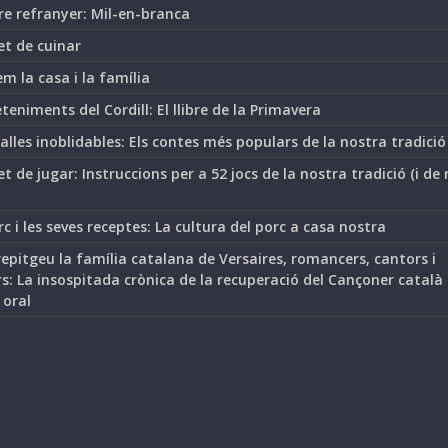
re refranyer: Mil-en-branca
et de cuinar
m la casa i la família
teniments del Cordill: El llibre de la Primavera
lles inoblidables: Els contes més populars de la nostra tradició
t de jugar: Instruccions per a 52 jocs de la nostra tradició (i de
rc i les seves receptes: La cultura del porc a casa nostra
epitgeu la família catalana de Versaires, romancers, cantors i
s: La insospitada crònica de la recuperació del Cançoner català
 oral