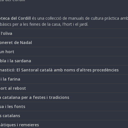
teca del Cordill
és una col·lecció de manuals de cultura pràctica am
bàsics per a les feines de la casa, l'hort i el jardí.
i l’oliva
oneret de Nadal
un hort
bla i la sardana
asticó: El Santoral català amb noms d'altres procedències
 i la farina
hort al rebost
 catalana per a festes i tradicions
ua i les fonts
s catalans
àtiques i remeieres