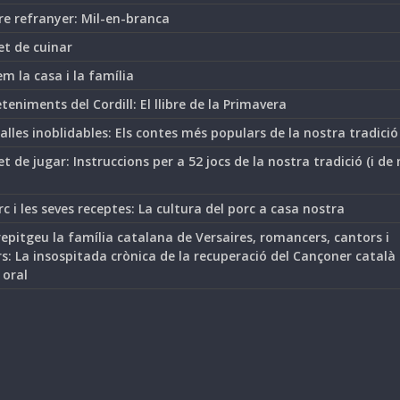
re refranyer: Mil-en-branca
et de cuinar
m la casa i la família
teniments del Cordill: El llibre de la Primavera
lles inoblidables: Els contes més populars de la nostra tradició
t de jugar: Instruccions per a 52 jocs de la nostra tradició (i de
rc i les seves receptes: La cultura del porc a casa nostra
epitgeu la família catalana de Versaires, romancers, cantors i
s: La insospitada crònica de la recuperació del Cançoner català
 oral