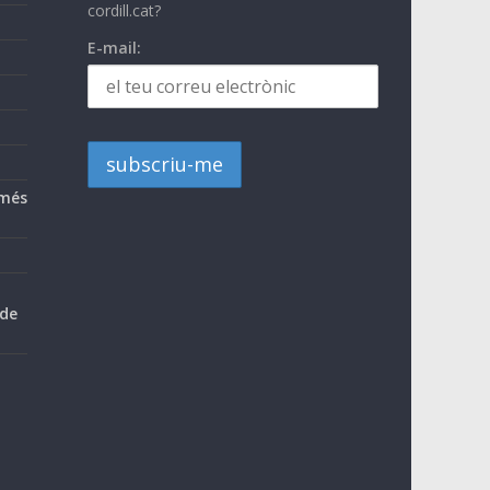
cordill.cat?
E-mail:
 més
 de