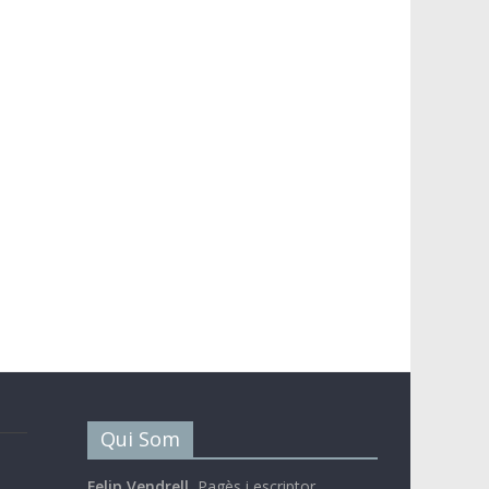
Qui Som
Felip Vendrell.
Pagès i escriptor.