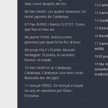
Vida i mort després del foc.
12
L'arb
06 Ken SANO. Les quatre estacions: Un
13
Carn
retrat japonès de Catalunya.
14
Cuide
07 Pau RUBIO i Narcís CLOTET. Coses
15
Entre
que feia el meu avi.
16
Ronda
08 Jaume FONS. Instrucccions
(precises) per quan hi ha foc al bosc.
17
Carne
enllà)
09 Josep FALP i PLANA. Mossèn
Verdaguer: El poeta, el sacerdot,
18
El po
l’home i el malalt.
19
No tr
10 Ken SANO et al. Catalunya,
sonador
Catalunya, Catalunya: Una visió coral i
tradició
il·lustrada des del Japó.
11 Gonçal PÉREZ. De Gonçal a Gopal:
Un any en xancletes per l’Àsia i
l’Oceania.