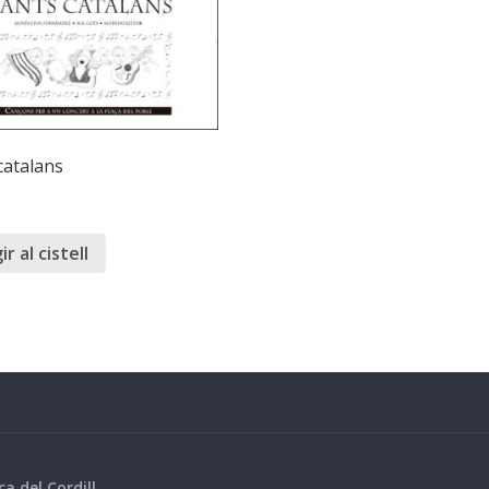
catalans
r al cistell
ca del Cordill