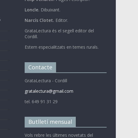
Loncle.
Dibuixant.
b
Narcís Clotet.
Editor.
GrataLectura és el segell editor del
Cordill.
Estem especialitzats en temes rurals.
Contacte
GrataLectura - Cordill
gratalectura@gmail.com
tel. 649 91 31 29
Butlletí mensual
Vols rebre les últimes novetats del