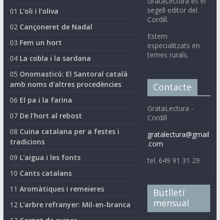
GrataLectura és el
segell editor del
01
L’oli i l’oliva
Cordill.
02
Cançoneret de Nadal
Estem
03
Fem un hort
especialitzats en
temes rurals.
04
La cobla i la sardana
05
Onomasticó: El Santoral català
amb noms d'altres procedències
Contacte
06
El pa i la farina
GrataLectura -
07
De l’hort al rebost
Cordill
08
Cuina catalana per a festes i
gratalectura@gmail
tradicions
.com
09
L'aigua i les fonts
tel. 649 91 31 29
10
Cants catalans
11
Aromàtiques i remeieres
Butlletí
mensual
12
L'arbre refranyer: Mil-en-branca