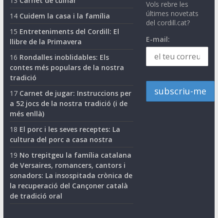
13
Carnet de cuinar
Vols rebre les
últimes novetats
14
Cuidem la casa i la família
del cordill.cat?
15
Entreteniments del Cordill: El
E-mail:
llibre de la Primavera
16
Rondalles inoblidables: Els
contes més populars de la nostra
tradició
17
Carnet de jugar: Instruccions per
a 52 jocs de la nostra tradició (i de
més enllà)
18
El porc i les seves receptes: La
cultura del porc a casa nostra
19
No trepitgeu la família catalana
de Versaires, romancers, cantors i
sonadors: La insospitada crònica de
la recuperació del Cançoner català
de tradició oral