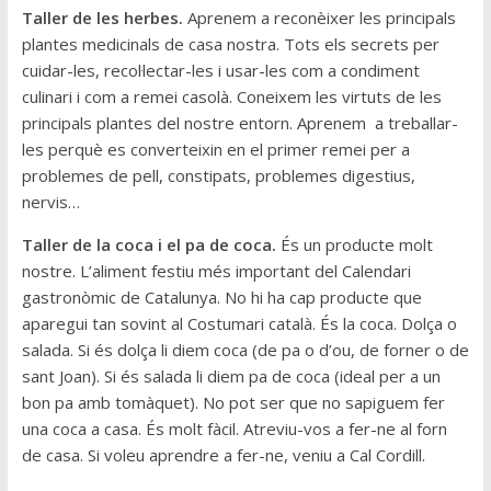
Taller de les herbes.
Aprenem a reconèixer les principals
plantes medicinals de casa nostra. Tots els secrets per
cuidar-les, recol·lectar-les i usar-les com a condiment
culinari i com a remei casolà. Coneixem les virtuts de les
principals plantes del nostre entorn. Aprenem a treballar-
les perquè es converteixin en el primer remei per a
problemes de pell, constipats, problemes digestius,
nervis…
Taller de la coca i el pa de coca.
És un producte molt
nostre. L’aliment festiu més important del Calendari
gastronòmic de Catalunya. No hi ha cap producte que
aparegui tan sovint al Costumari català. És la coca. Dolça o
salada. Si és dolça li diem coca (de pa o d’ou, de forner o de
sant Joan). Si és salada li diem pa de coca (ideal per a un
bon pa amb tomàquet). No pot ser que no sapiguem fer
una coca a casa. És molt fàcil. Atreviu-vos a fer-ne al forn
de casa. Si voleu aprendre a fer-ne, veniu a Cal Cordill.