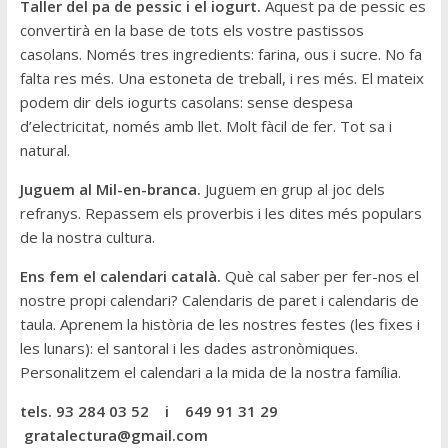
Taller del pa de pessic i el iogurt.
Aquest pa de pessic es
convertirà en la base de tots els vostre pastissos
casolans. Només tres ingredients: farina, ous i sucre. No fa
falta res més. Una estoneta de treball, i res més. El mateix
podem dir dels iogurts casolans: sense despesa
d’electricitat, només amb llet. Molt fàcil de fer. Tot sa i
natural.
Juguem al Mil-en-branca.
Juguem en grup al joc dels
refranys. Repassem els proverbis i les dites més populars
de la nostra cultura.
Ens fem el calendari català.
Què cal saber per fer-nos el
nostre propi calendari? Calendaris de paret i calendaris de
taula. Aprenem la història de les nostres festes (les fixes i
les lunars): el santoral i les dades astronòmiques.
Personalitzem el calendari a la mida de la nostra família.
tels. 93 284 03 52 i 649 91 31 29
gratalectura@gmail.com