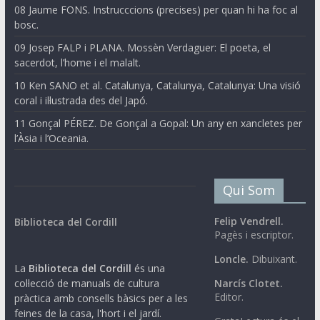
08 Jaume FONS. Instrucccions (precises) per quan hi ha foc al
bosc.
09 Josep FALP i PLANA. Mossèn Verdaguer: El poeta, el
sacerdot, l’home i el malalt.
10 Ken SANO et al. Catalunya, Catalunya, Catalunya: Una visió
coral i il·lustrada des del Japó.
11 Gonçal PÉREZ. De Gonçal a Gopal: Un any en xancletes per
l’Àsia i l’Oceania.
Qui Som
Felip Vendrell.
Biblioteca del Cordill
Pagès i escriptor.
Loncle.
Dibuixant.
La
Biblioteca del Cordill
és una
col·lecció de manuals de cultura
Narcís Clotet.
Editor.
pràctica amb consells bàsics per a les
feines de la casa, l'hort i el jardí.