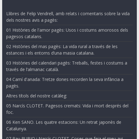
Llibres de Felip Vendrell, amb relats i comentaris sobre la vida
dels nostres avis a pagès:
01 Històries de l'amor pagès: Usos i costums amorosos dels
pagesos catalans.
02 Històries del mas pagès: La vida rural a través de les
estances i els entorns d’una masia catalana.
03 Històries del calendari pagès: Treballs, festes i costums a
través de l’almanac català.
04 Camí d'anada: Tretze dones recorden la seva infància a
pagès.
Altres títols del nostre catàleg:
05 Narcís CLOTET. Pagesos cremats: Vida i mort després del
foc.
06 Ken SANO. Les quatre estacions: Un retrat japonès de
Catalunya.
07 Pau RUBIO i Narcís CLOTET. Coses que feia el meu avi.