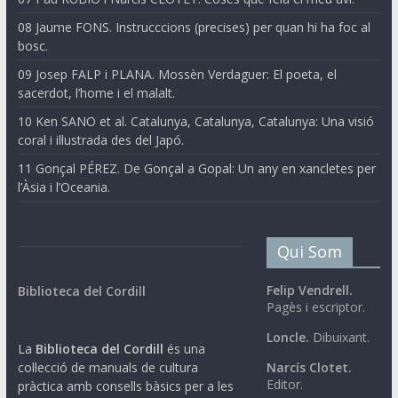
08 Jaume FONS. Instrucccions (precises) per quan hi ha foc al
bosc.
09 Josep FALP i PLANA. Mossèn Verdaguer: El poeta, el
sacerdot, l’home i el malalt.
10 Ken SANO et al. Catalunya, Catalunya, Catalunya: Una visió
coral i il·lustrada des del Japó.
11 Gonçal PÉREZ. De Gonçal a Gopal: Un any en xancletes per
l’Àsia i l’Oceania.
Qui Som
Felip Vendrell.
Biblioteca del Cordill
Pagès i escriptor.
Loncle.
Dibuixant.
La
Biblioteca del Cordill
és una
col·lecció de manuals de cultura
Narcís Clotet.
Editor.
pràctica amb consells bàsics per a les