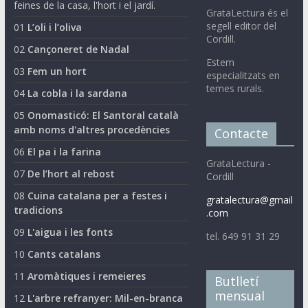
feines de la casa, l'hort i el jardí.
GrataLectura és el
segell editor del
01
L’oli i l’oliva
Cordill.
02
Cançoneret de Nadal
Estem
03
Fem un hort
especialitzats en
temes rurals.
04
La cobla i la sardana
05
Onomasticó: El Santoral català
amb noms d'altres procedències
Contacte
06
El pa i la farina
GrataLectura -
07
De l’hort al rebost
Cordill
08
Cuina catalana per a festes i
gratalectura@gmail
tradicions
.com
09
L'aigua i les fonts
tel. 649 91 31 29
10
Cants catalans
11
Aromàtiques i remeieres
Butlletí
mensual
12
L'arbre refranyer: Mil-en-branca